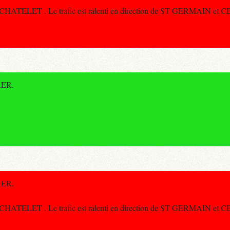
à CHATELET . Le trafic est ralenti en direction de ST GERMAIN et
 RER.
 RER.
à CHATELET . Le trafic est ralenti en direction de ST GERMAIN et