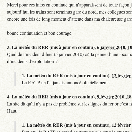
Merci pour ces infos en continue qui n’apparaissent de toute façon ja
aujourd’hui les trains sont terminus gare du nord, mes collègues sont
encore une fois de long moment d’attente dans ma chaleureuse gare
bonne continuation et bon courage.
3.
La météo du RER (mis à jour en continu),
6 janvier 2010, 1
Quid de l’incident d’hier (5 janvier 2010) où la panne d’une locomo
d’incidents d’exploitation ?
1.
La météo du RER (mis à jour en continu),
12 février
La RATP ne l’a jamais annoncé officiellement
4.
La météo du RER (mis à jour en continu),
9 février 2010, 18
La site dit qu’il n’y a pas de problème sur les lignes du rer or c’es
Haut.
1.
La météo du RER (mis à jour en continu),
12 février
Ben oui, la RATP se prend souvent pour la grande muette :