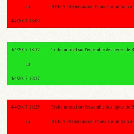
au
RER A :Répercussion Panne sur un train 
4/4/2017 18:09
4/4/2017 18:17
Trafic normal sur l'ensemble des lignes de
au
4/4/2017 18:17
4/4/2017 18:25
Trafic normal sur l'ensemble des lignes de
au
RER A :Répercussion Panne sur un train 