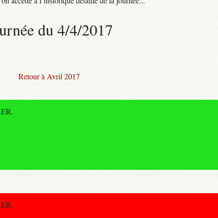
n accède à l’historique détaillé de la journée...
urnée du 4/4/2017
Retour à Avril 2017
 RER.
 RER.