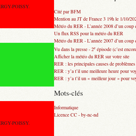
 CERGY-POISSY.
Cité par BFM
Mention au JT de France 3 19h le 1/10/20
Météo du RER - L’année 2008 d’un coup d
Un flux RSS pour la météo du RER
Météo du RER - L’année 2007 d’un coup d
e
Vu dans la presse - 2
épisode (c’est encore
Afficher la météo du RER sur votre site
RER : les principales causes de problèmes
RER : y’a t’il une meilleure heure pour vo
RER : y’a t’il un « meilleur jour » pour v
Mots-clés
Informatique
Licence CC - by-nc-nd
 CERGY-POISSY.