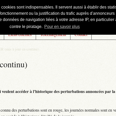
s cookies sont indispensables. Il servent aussi à établir des st
onctionnement ou la justification du trafic auprès d'annonceurs 
 données de navigation liées à votre adresse IP, en particulier à
contre le piratage.
Pour en savoir plus
Liens externes
Téléchargement
Contact
R (mis à jour en continu)
continu)
 veulent accéder à l’historique des perturbations annoncées par la 
connu des perturbations sont en rouge, les journées normales sont en ve