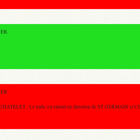
 RER.
 RER.
à CHATELET . Le trafic est ralenti en direction de ST GERMAIN et