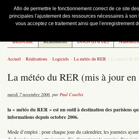
Afin de permettre le fonctionnement correct de ce site de
principales l'ajustement des ressources nécessaires à son f
Courbis, « LE » Blog Officiel
vous acceptez ce traitement ainsi que l'enregistrement de
Bienvenue
Réalisations
Divers (et d’été)
Annonces
Accueil
>
Réalisations
>
Logiciels
>
La météo du RER
>
La météo du RE
La météo du RER (mis à jour en 
mardi 7 novembre 2006
,
par
Paul Courbis
la « météo du RER » est un outil à destination des parisiens qui
informations depuis octobre 2006.
Mode d’emploi : pour chaque jour du calendrier, les journées ayant 