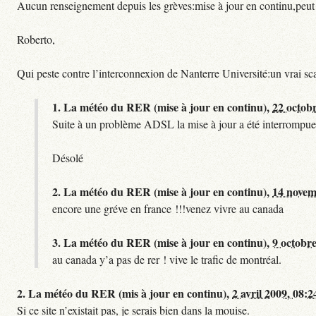
Aucun renseignement depuis les grèves:mise à jour en continu,peut etre
Roberto,
Qui peste contre l’interconnexion de Nanterre Université:un vrai sc
1.
La météo du RER (mise à jour en continu),
22 octob
Suite à un problème ADSL la mise à jour a été interrompue.
Désolé
2.
La météo du RER (mise à jour en continu),
14 novem
encore une gréve en france !!!venez vivre au canada
3.
La météo du RER (mise à jour en continu),
9 octobre
au canada y’a pas de rer ! vive le trafic de montréal.
2.
La météo du RER (mis à jour en continu),
2 avril 2009, 08:2
Si ce site n’existait pas, je serais bien dans la mouise.