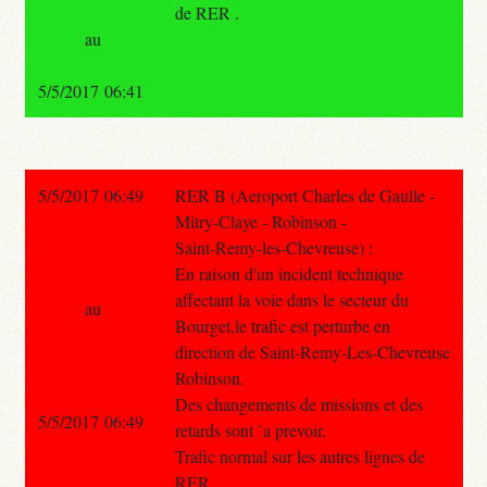
de RER .
au
5/5/2017 06:41
5/5/2017 06:49
RER B (Aeroport Charles de Gaulle -
Mitry-Claye - Robinson -
Saint-Remy-les-Chevreuse) :
En raison d'un incident technique
affectant la voie dans le secteur du
au
Bourget,le trafic est perturbe en
direction de Saint-Remy-Les-Chevreuse
Robinson.
Des changements de missions et des
5/5/2017 06:49
retards sont `a prevoir.
Trafic normal sur les autres lignes de
RER.