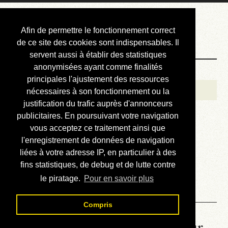
Courbis, « LE »
Afin de permettre le fonctionnement correct
Blog Officiel
de ce site des cookies sont indispensables. Il
servent aussi à établir des statistiques
anonymisées ayant comme finalités
Bienvenue
principales l'ajustement des ressources
Réalisations
nécessaires à son fonctionnement ou la
justification du trafic auprès d'annonceurs
Divers (et d’été)
publicitaires. En poursuivant votre navigation
vous acceptez ce traitement ainsi que
Annonces
l'enregistrement de données de navigation
Liens externes
liées à votre adresse IP, en particulier à des
fins statistiques, de debug et de lutte contre
Téléchargement
le piratage.
Pour en savoir plus
Contact
Compris
La météo du RER (mis à jour