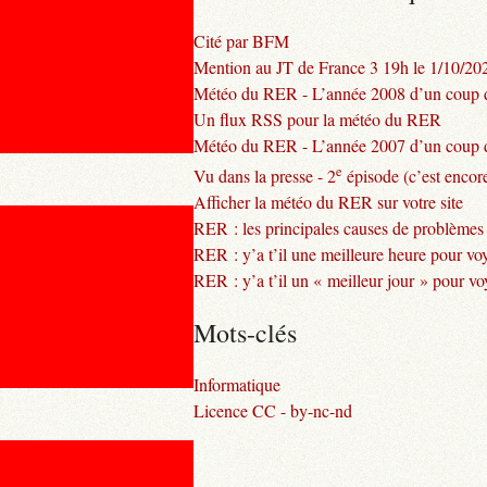
Cité par BFM
Mention au JT de France 3 19h le 1/10/20
Météo du RER - L’année 2008 d’un coup d
Un flux RSS pour la météo du RER
Météo du RER - L’année 2007 d’un coup d
e
Vu dans la presse - 2
épisode (c’est encore
Afficher la météo du RER sur votre site
RER : les principales causes de problèmes
RER : y’a t’il une meilleure heure pour vo
RER : y’a t’il un « meilleur jour » pour v
Mots-clés
Informatique
Licence CC - by-nc-nd