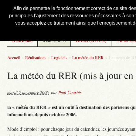
Afin de permettre le fonctionnement correct de ce site de
principales l'ajustement des ressources nécessaires à son f
Courbis, « LE » Blog Officiel
vous acceptez ce traitement ainsi que l'enregistrement de
Bienvenue
Réalisations
Divers (et d’été)
Annonces
Accueil
>
Réalisations
>
Logiciels
>
La météo du RER
>
La météo du RE
La météo du RER (mis à jour en 
mardi 7 novembre 2006
,
par
Paul Courbis
la « météo du RER » est un outil à destination des parisiens qui
informations depuis octobre 2006.
Mode d’emploi : pour chaque jour du calendrier, les journées ayant 