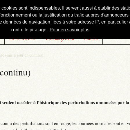
s cookies sont indispensables. Il servent aussi à établir des st
onctionnement ou la justification du trafic auprès d'annonceurs 
 données de navigation liées à votre adresse IP, en particulier à
contre le piratage.
Pour en savoir plus
Liens externes
Téléchargement
Contact
R (mis à jour en continu)
continu)
 veulent accéder à l’historique des perturbations annoncées par la 
connu des perturbations sont en rouge, les journées normales sont en ve