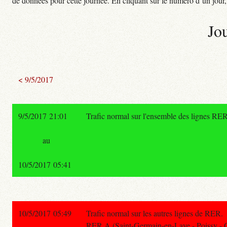
de données pour cette journée. En cliquant sur le numéro d’un jour, o
Jo
< 9/5/2017
9/5/2017 21:01
Trafic normal sur l'ensemble des lignes RER
au
10/5/2017 05:41
10/5/2017 05:49
Trafic normal sur les autres lignes de RER.
RER A (Saint-Germain-en-Laye - Poissy - 