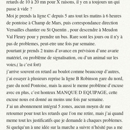
retards de 10 à 20 mn pour X raisons, il y en a toujours un qui
passe à vide ?
Moi je prends la ligne C depuis 5 ans tout les matins à 6 heures
de pontoise à Champ de Mars, puis correspondance direction
Versailles chantier ou St Quentin , pour descendre à Meudon
Val Fleury pour y prendre un bus. Rare sont les jours ou il n’y à
pas de problemes, peut-etre une fois par semaine.
pourtant je prends 2 trains d’avance en prévision d’une avarie
matériel, ou problème de signalisation, ou d’un animal sur les
voies,( la c’est fort)
j’arrive souvent en retard au boulot comme beaucoup d’autres,
j’ai essayer à plusieurs reprise la ligne B Robinson gare du nord,
gare du nord Pontoise, mais la aussi le meme problème d’excuse
avec en plus, c’est honteux MANQUE D EQUIPAGE, cette
excuse nous est donné au moins une fois par semaine.
J’ai un abonnement intégral 5 zones, aucun moyen de me
retourner pour tout les retards que l’on me retire, mais j’ai quand
meme tout les justificatifs que je demande à chaques problemes.
Si quelqu’un à une idée sur la marche a suivre n’hésité pas a me