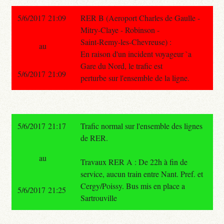
5/6/2017 21:09
RER B (Aeroport Charles de Gaulle -
Mitry-Claye - Robinson -
Saint-Remy-les-Chevreuse) :
au
En raison d'un incident voyageur `a
Gare du Nord, le trafic est
5/6/2017 21:09
perturbe sur l'ensemble de la ligne.
5/6/2017 21:17
Trafic normal sur l'ensemble des lignes
de RER.
au
Travaux RER A : De 22h à fin de
service, aucun train entre Nant. Pref. et
Cergy/Poissy. Bus mis en place a
5/6/2017 21:25
Sartrouville