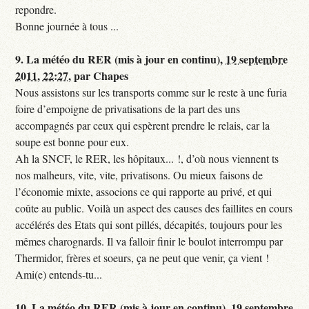
repondre.
Bonne journée à tous ...
9.
La météo du RER (mis à jour en continu),
19 septembre
2011, 22:27
,
par
Chapes
Nous assistons sur les transports comme sur le reste à une furia
foire d’empoigne de privatisations de la part des uns
accompagnés par ceux qui espèrent prendre le relais, car la
soupe est bonne pour eux.
Ah la SNCF, le RER, les hôpitaux... !, d’où nous viennent ts
nos malheurs, vite, vite, privatisons. Ou mieux faisons de
l’économie mixte, associons ce qui rapporte au privé, et qui
coûte au public. Voilà un aspect des causes des faillites en cours
accélérés des Etats qui sont pillés, décapités, toujours pour les
mêmes charognards. Il va falloir finir le boulot interrompu par
Thermidor, frères et soeurs, ça ne peut que venir, ça vient !
Ami(e) entends-tu...
10.
La météo du RER (mis à jour en continu),
19 septembre