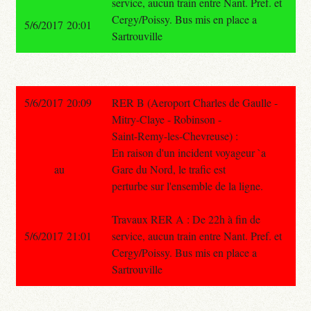
service, aucun train entre Nant. Pref. et
Cergy/Poissy. Bus mis en place a
5/6/2017 20:01
Sartrouville
5/6/2017 20:09
RER B (Aeroport Charles de Gaulle -
Mitry-Claye - Robinson -
Saint-Remy-les-Chevreuse) :
En raison d'un incident voyageur `a
au
Gare du Nord, le trafic est
perturbe sur l'ensemble de la ligne.
Travaux RER A : De 22h à fin de
5/6/2017 21:01
service, aucun train entre Nant. Pref. et
Cergy/Poissy. Bus mis en place a
Sartrouville