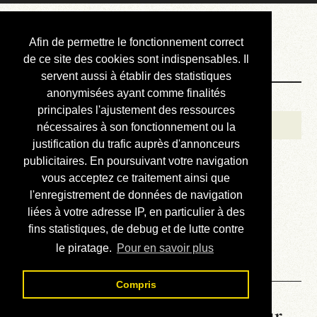
Courbis, « LE »
Afin de permettre le fonctionnement correct
Blog Officiel
de ce site des cookies sont indispensables. Il
servent aussi à établir des statistiques
anonymisées ayant comme finalités
Bienvenue
principales l'ajustement des ressources
Réalisations
nécessaires à son fonctionnement ou la
justification du trafic auprès d'annonceurs
Divers (et d’été)
publicitaires. En poursuivant votre navigation
vous acceptez ce traitement ainsi que
Annonces
l'enregistrement de données de navigation
Liens externes
liées à votre adresse IP, en particulier à des
fins statistiques, de debug et de lutte contre
Téléchargement
le piratage.
Pour en savoir plus
Contact
Compris
La météo du RER (mis à jour