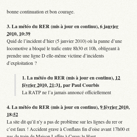
bonne continuation et bon courage.
3.
La météo du RER (mis à jour en continu),
6 janvier
2010, 10:39
Quid de l’incident d’hier (5 janvier 2010) où la panne d’une
locomotive a bloqué le trafic entre 8h30 et 10h, obligeant à
prendre une ligne D elle-même victime d’incidents
d’exploitation ?
1.
La météo du RER (mis à jour en continu),
12
février 2010, 21:31
,
par
Paul Courbis
La RATP ne l’a jamais annoncé officiellement
4.
La météo du RER (mis à jour en continu),
9 février 2010,
18:52
La site dit qu’il n’y a pas de problème sur les lignes du rer or
c’est faux ! Accident grave à Conflans fin d’oise avant 17h00 et
pas de train de Maison Laffite à Cergy le Haut.