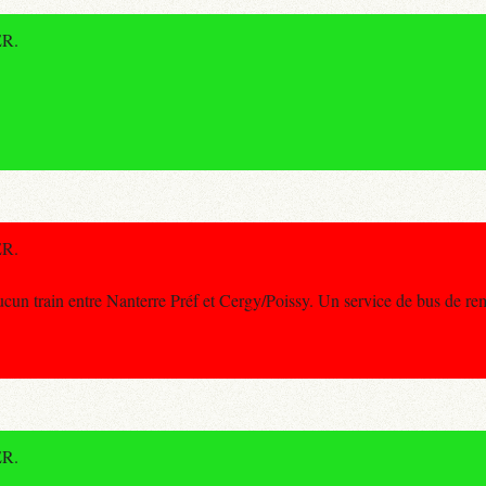
ER.
ER.
 train entre Nanterre Préf et Cergy/Poissy. Un service de bus de re
ER.