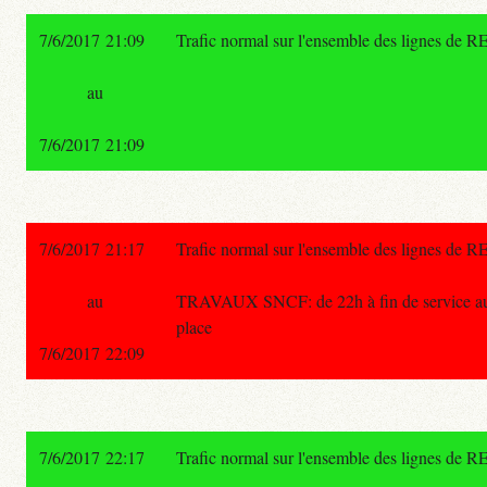
7/6/2017 21:09
Trafic normal sur l'ensemble des lignes de R
au
7/6/2017 21:09
7/6/2017 21:17
Trafic normal sur l'ensemble des lignes de R
au
TRAVAUX SNCF: de 22h à fin de service aucun
place
7/6/2017 22:09
7/6/2017 22:17
Trafic normal sur l'ensemble des lignes de R