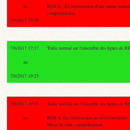
au
RER A : En repercussion d'une panne matériel,
compréhension
7/6/2017 17:09
7/6/2017 17:17
Trafic normal sur l'ensemble des lignes de R
au
7/6/2017 19:25
7/6/2017 19:33
Trafic normal sur l'ensemble des lignes de R
au
RER A: En repercussion de divers incidents, u
Merci de votre compréhension