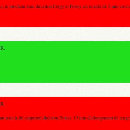
 le prochain train direction Cergy et Poissy est retardé de 5 min envir
ER.
ER.
n train à été supprimé direction Poissy. 15 min d'allongement de temps