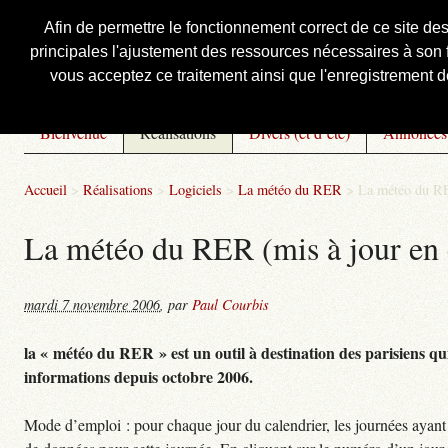
Afin de permettre le fonctionnement correct de ce site de
principales l'ajustement des ressources nécessaires à son f
Courbis, « LE » Blog Officiel
vous acceptez ce traitement ainsi que l'enregistrement de
Bienvenue
Réalisations
Divers (et d’été)
Annonces
Accueil
>
Réalisations
>
Logiciels
>
La météo du RER
>
La météo du RE
La météo du RER (mis à jour en 
mardi 7 novembre 2006
,
par
Paul Courbis
la « météo du RER » est un outil à destination des parisiens qui
informations depuis octobre 2006.
Mode d’emploi : pour chaque jour du calendrier, les journées ayant 