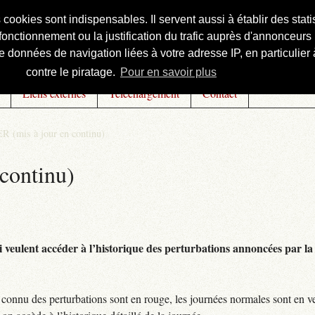
s cookies sont indispensables. Il servent aussi à établir des st
onctionnement ou la justification du trafic auprès d'annonceurs 
 données de navigation liées à votre adresse IP, en particulier à
contre le piratage.
Pour en savoir plus
Liens externes
Téléchargement
Contact
R (mis à jour en continu)
continu)
 veulent accéder à l’historique des perturbations annoncées par la 
connu des perturbations sont en rouge, les journées normales sont en ve