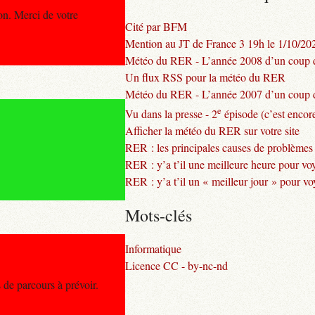
on. Merci de votre
Cité par BFM
Mention au JT de France 3 19h le 1/10/20
Météo du RER - L’année 2008 d’un coup d
Un flux RSS pour la météo du RER
Météo du RER - L’année 2007 d’un coup d
e
Vu dans la presse - 2
épisode (c’est encore
Afficher la météo du RER sur votre site
RER : les principales causes de problèmes
RER : y’a t’il une meilleure heure pour vo
RER : y’a t’il un « meilleur jour » pour v
Mots-clés
Informatique
Licence CC - by-nc-nd
 de parcours à prévoir.