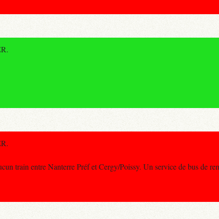
ER.
ER.
 train entre Nanterre Préf et Cergy/Poissy. Un service de bus de re