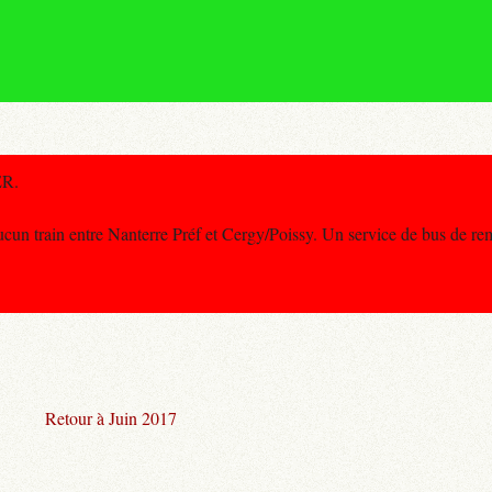
ER.
 train entre Nanterre Préf et Cergy/Poissy. Un service de bus de re
Retour à Juin 2017