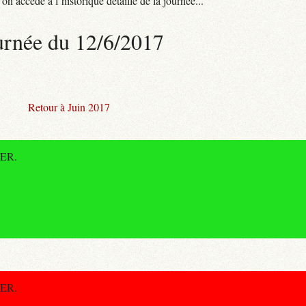
n accède à l’historique détaillé de la journée...
urnée du 12/6/2017
Retour à Juin 2017
RER.
RER.