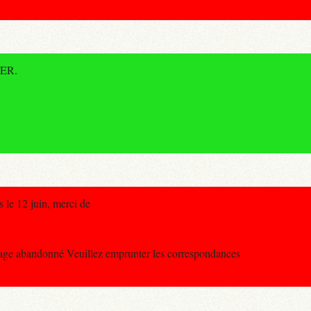
RER.
s le 12 juin, merci de
abandonné Veuillez emprunter les correspondances