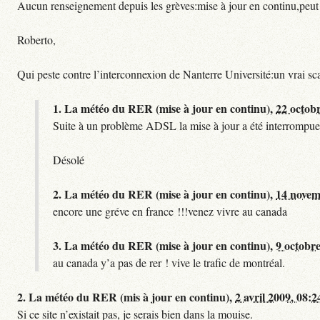
Aucun renseignement depuis les grèves:mise à jour en continu,peut etre
Roberto,
Qui peste contre l’interconnexion de Nanterre Université:un vrai sc
1.
La météo du RER (mise à jour en continu),
22 octob
Suite à un problème ADSL la mise à jour a été interrompue.
Désolé
2.
La météo du RER (mise à jour en continu),
14 novem
encore une gréve en france !!!venez vivre au canada
3.
La météo du RER (mise à jour en continu),
9 octobre
au canada y’a pas de rer ! vive le trafic de montréal.
2.
La météo du RER (mis à jour en continu),
2 avril 2009, 08:2
Si ce site n’existait pas, je serais bien dans la mouise.