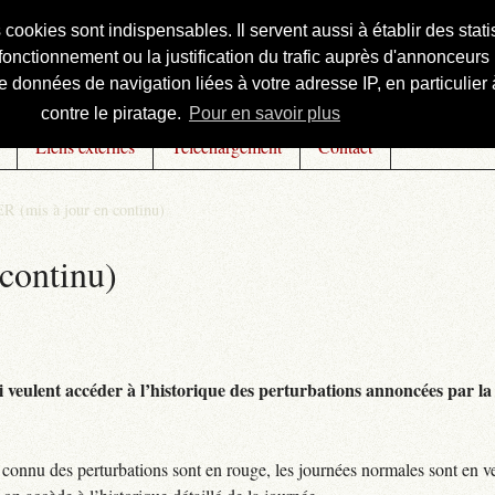
s cookies sont indispensables. Il servent aussi à établir des st
onctionnement ou la justification du trafic auprès d'annonceurs 
 données de navigation liées à votre adresse IP, en particulier à
contre le piratage.
Pour en savoir plus
Liens externes
Téléchargement
Contact
R (mis à jour en continu)
continu)
 veulent accéder à l’historique des perturbations annoncées par la 
connu des perturbations sont en rouge, les journées normales sont en ve