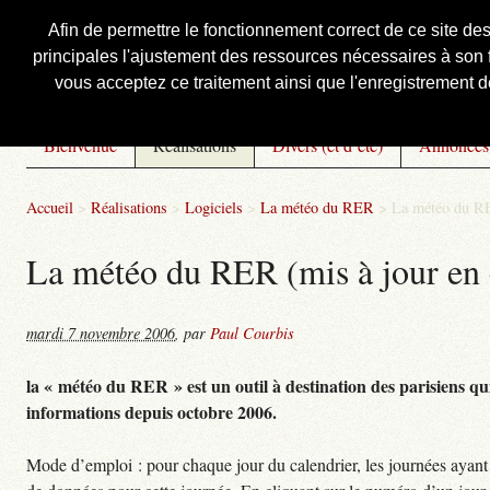
Afin de permettre le fonctionnement correct de ce site de
principales l'ajustement des ressources nécessaires à son f
Courbis, « LE » Blog Officiel
vous acceptez ce traitement ainsi que l'enregistrement de
Bienvenue
Réalisations
Divers (et d’été)
Annonces
Accueil
>
Réalisations
>
Logiciels
>
La météo du RER
>
La météo du RE
La météo du RER (mis à jour en 
mardi 7 novembre 2006
,
par
Paul Courbis
la « météo du RER » est un outil à destination des parisiens qui
informations depuis octobre 2006.
Mode d’emploi : pour chaque jour du calendrier, les journées ayant 