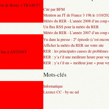
oix de Berny + TRAM T7
Cité par BFM
Mention au JT de France 3 19h le 1/10/20
Météo du RER - L’année 2008 d’un coup d
Un flux RSS pour la météo du RER
Météo du RER - L’année 2007 d’un coup d
e
Vu dans la presse - 2
épisode (c’est encore
Afficher la météo du RER sur votre site
RER : les principales causes de problèmes
 de bus à ANTONY
RER : y’a t’il une meilleure heure pour vo
RER : y’a t’il un « meilleur jour » pour v
Mots-clés
Informatique
Licence CC - by-nc-nd