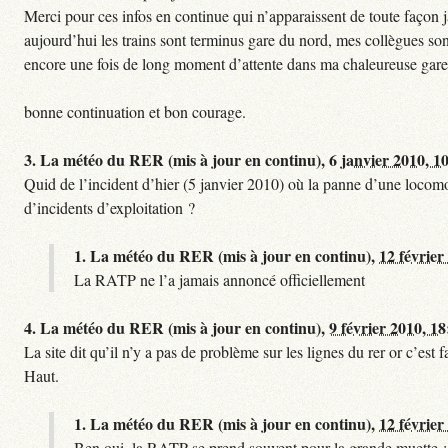
Merci pour ces infos en continue qui n’apparaissent de toute façon ja
aujourd’hui les trains sont terminus gare du nord, mes collègues sont
encore une fois de long moment d’attente dans ma chaleureuse gare
bonne continuation et bon courage.
3.
La météo du RER (mis à jour en continu),
6 janvier 2010, 1
Quid de l’incident d’hier (5 janvier 2010) où la panne d’une locomo
d’incidents d’exploitation ?
1.
La météo du RER (mis à jour en continu),
12 février
La RATP ne l’a jamais annoncé officiellement
4.
La météo du RER (mis à jour en continu),
9 février 2010, 18
La site dit qu’il n’y a pas de problème sur les lignes du rer or c’es
Haut.
1.
La météo du RER (mis à jour en continu),
12 février
Ben oui, la RATP se prend souvent pour la grande muette :