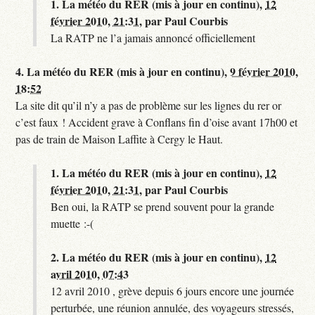
1.
La météo du RER (mis à jour en continu),
12
février 2010, 21:31
,
par
Paul Courbis
La RATP ne l’a jamais annoncé officiellement
4.
La météo du RER (mis à jour en continu),
9 février 2010,
18:52
La site dit qu’il n’y a pas de problème sur les lignes du rer or
c’est faux ! Accident grave à Conflans fin d’oise avant 17h00 et
pas de train de Maison Laffite à Cergy le Haut.
1.
La météo du RER (mis à jour en continu),
12
février 2010, 21:31
,
par
Paul Courbis
Ben oui, la RATP se prend souvent pour la grande
muette :-(
2.
La météo du RER (mis à jour en continu),
12
avril 2010, 07:43
12 avril 2010 , grève depuis 6 jours encore une journée
perturbée, une réunion annulée, des voyageurs stressés,