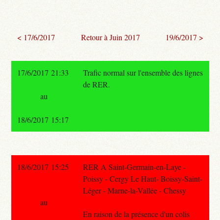
< 17/6/2017
Retour à Juin 2017
19/6/2017 >
17/6/2017 21:33
Trafic normal sur l'ensemble des lignes
de RER.
au
18/6/2017 15:17
18/6/2017 15:25
RER A Saint-Germain-en-Laye -
Poissy - Cergy Le Haut- Boissy-Saint-
Léger - Marne-la-Vallée - Chessy
au
En raison de la présence d'un colis