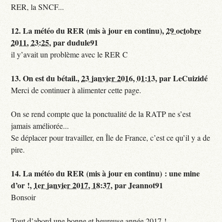
RER, la SNCF...
12.
La météo du RER (mis à jour en continu),
29 octobre
2011, 23:25
,
par
dudule91
il y’avait un problème avec le RER C
13.
On est du bétail.,
23 janvier 2016, 01:13
,
par
LeCuizidé
Merci de continuer à alimenter cette page.
On se rend compte que la ponctualité de la RATP ne s’est
jamais améliorée...
Se déplacer pour travailler, en Île de France, c’est ce qu’il y a de
pire.
14.
La météo du RER (mis à jour en continu) : une mine
d’or !,
1er janvier 2017, 18:37
,
par
Jeannot91
Bonsoir
Tout d’abord une bonne et heureuse année 2017 !