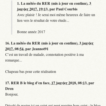
1.
La météo du RER (mis à jour en continu),
3
janvier 2017, 19:13
,
par
Paul Courbis
Avec plaisir ! Je serai moi même heureux de faire un
lien vers le résultat de votre étude...
Bonne année 2017
16.
La météo du RER (mis à jour en continu),
3 janvier
2017, 08:54
,
par
Jeannot91
C’est un travail de malade, connotation positive à ma
remarque...
Chapeau bas pour cette réalisation
17.
RER B le blog d’en face,
17 janvier 2018, 08:13
,
par
Dren
Bonjour,
Désolé de poster ici un sujet qui peut paraitre hors sujet : le blog