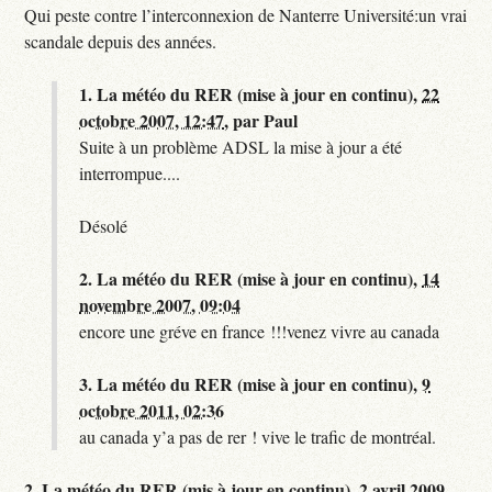
Qui peste contre l’interconnexion de Nanterre Université:un vrai
scandale depuis des années.
1.
La météo du RER (mise à jour en continu),
22
octobre 2007, 12:47
,
par
Paul
Suite à un problème ADSL la mise à jour a été
interrompue....
Désolé
2.
La météo du RER (mise à jour en continu),
14
novembre 2007, 09:04
encore une gréve en france !!!venez vivre au canada
3.
La météo du RER (mise à jour en continu),
9
octobre 2011, 02:36
au canada y’a pas de rer ! vive le trafic de montréal.
2.
La météo du RER (mis à jour en continu),
2 avril 2009,