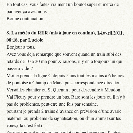
En tout cas, vous faîtes vraiment un boulot super et merci de
partager ça avec nous !
Bonne continuation
8.
La météo du RER (mis à jour en continu),
14 avril 2011,
08:18
,
par
Luciole
Bonjour a tous,
Avez vous deja remarqué que souvent quand un train subi des
retards de 10 à 20 mn pour X raisons, il y en a toujours un qui
passe à vide ?
Moi je prends la ligne C depuis 5 ans tout les matins à 6 heures
de pontoise à Champ de Mars, puis correspondance direction
Versailles chantier ou St Quentin , pour descendre à Meudon
Val Fleury pour y prendre un bus. Rare sont les jours ou il n’y à
pas de problemes, peut-etre une fois par semaine.
pourtant je prends 2 trains d’avance en prévision d’une avarie
matériel, ou problème de signalisation, ou d’un animal sur les
voies,( la c’est fort)
j’arrive souvent en retard au boulot comme beaucoup d’autres,