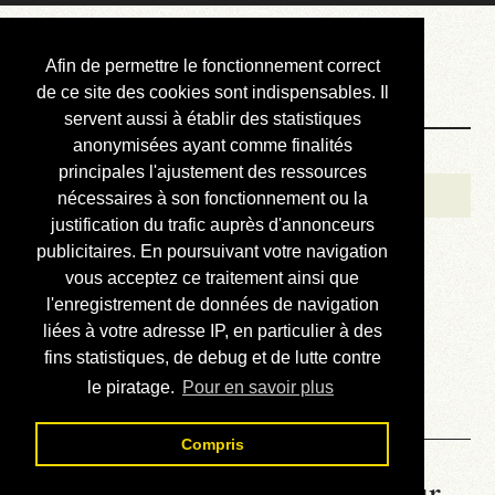
Courbis, « LE »
Afin de permettre le fonctionnement correct
Blog Officiel
de ce site des cookies sont indispensables. Il
servent aussi à établir des statistiques
anonymisées ayant comme finalités
Bienvenue
principales l'ajustement des ressources
Réalisations
nécessaires à son fonctionnement ou la
justification du trafic auprès d'annonceurs
Divers (et d’été)
publicitaires. En poursuivant votre navigation
vous acceptez ce traitement ainsi que
Annonces
l'enregistrement de données de navigation
Liens externes
liées à votre adresse IP, en particulier à des
fins statistiques, de debug et de lutte contre
Téléchargement
le piratage.
Pour en savoir plus
Contact
Compris
La météo du RER (mis à jour