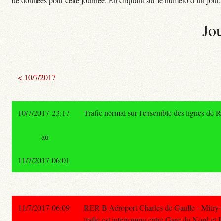
de données pour cette journée. En cliquant sur le numéro d’un jour, o
Jo
< 10/7/2017
10/7/2017 23:17
Trafic normal sur l'ensemble des lignes de 
au
11/7/2017 06:01
11/7/2017 06:09
RER B Aéroport Charles de Gaulle - Mitry-C
trafic est interrompu entre Gare du Nord et