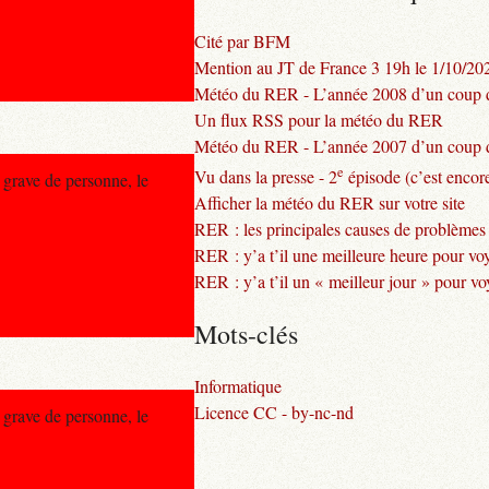
Cité par BFM
Mention au JT de France 3 19h le 1/10/20
Météo du RER - L’année 2008 d’un coup d
Un flux RSS pour la météo du RER
Météo du RER - L’année 2007 d’un coup d
e
Vu dans la presse - 2
épisode (c’est encore
grave de personne, le
Afficher la météo du RER sur votre site
RER : les principales causes de problèmes
RER : y’a t’il une meilleure heure pour vo
RER : y’a t’il un « meilleur jour » pour v
Mots-clés
Informatique
Licence CC - by-nc-nd
grave de personne, le