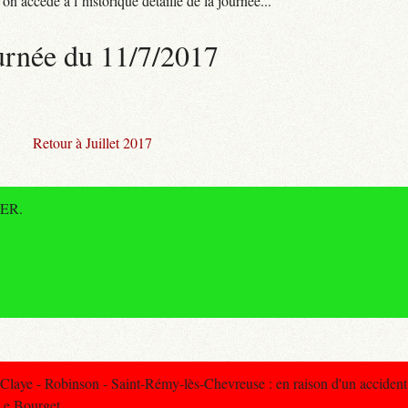
n accède à l’historique détaillé de la journée...
urnée du 11/7/2017
Retour à Juillet 2017
RER.
laye - Robinson - Saint-Rémy-lès-Chevreuse : en raison d'un accident 
 Le Bourget.