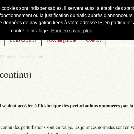
s cookies sont indispensables. Il servent aussi à établir des st
onctionnement ou la justification du trafic auprès d'annonceurs 
 données de navigation liées à votre adresse IP, en particulier à
contre le piratage.
Pour en savoir plus
Liens externes
Téléchargement
Contact
R (mis à jour en continu)
continu)
 veulent accéder à l’historique des perturbations annoncées par la 
connu des perturbations sont en rouge, les journées normales sont en ve