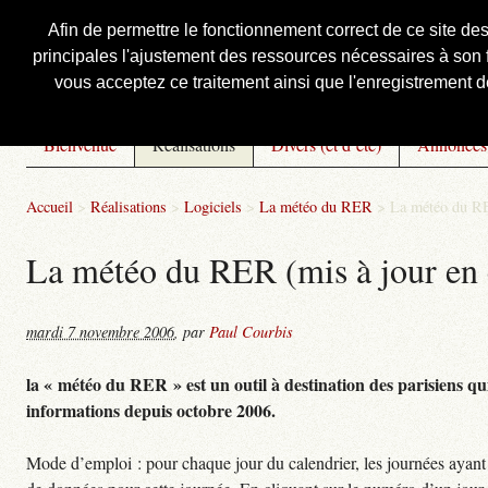
Afin de permettre le fonctionnement correct de ce site de
principales l'ajustement des ressources nécessaires à son f
Courbis, « LE » Blog Officiel
vous acceptez ce traitement ainsi que l'enregistrement de
Bienvenue
Réalisations
Divers (et d’été)
Annonces
Accueil
>
Réalisations
>
Logiciels
>
La météo du RER
>
La météo du RE
La météo du RER (mis à jour en 
mardi 7 novembre 2006
,
par
Paul Courbis
la « météo du RER » est un outil à destination des parisiens qui
informations depuis octobre 2006.
Mode d’emploi : pour chaque jour du calendrier, les journées ayant 