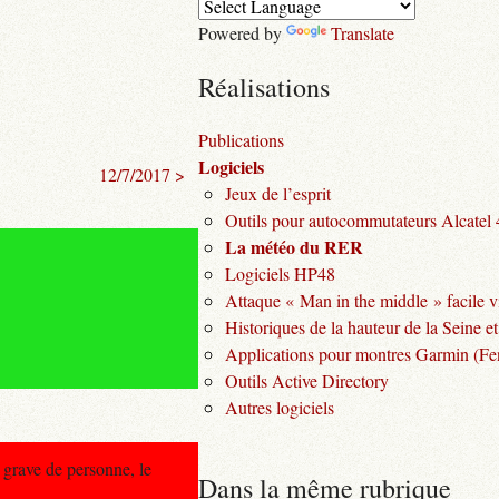
Powered by
Translate
Réalisations
Publications
Logiciels
12/7/2017 >
Jeux de l’esprit
Outils pour autocommutateurs Alcatel
La météo du RER
Logiciels HP48
Attaque « Man in the middle » facile v
Historiques de la hauteur de la Seine et
Applications pour montres Garmin (Fen
Outils Active Directory
Autres logiciels
grave de personne, le
Dans la même rubrique