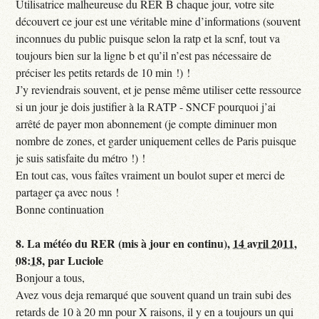
Utilisatrice malheureuse du RER B chaque jour, votre site
découvert ce jour est une véritable mine d’informations (souvent
inconnues du public puisque selon la ratp et la scnf, tout va
toujours bien sur la ligne b et qu’il n’est pas nécessaire de
préciser les petits retards de 10 min !) !
J’y reviendrais souvent, et je pense même utiliser cette ressource
si un jour je dois justifier à la RATP - SNCF pourquoi j’ai
arrêté de payer mon abonnement (je compte diminuer mon
nombre de zones, et garder uniquement celles de Paris puisque
je suis satisfaite du métro !) !
En tout cas, vous faîtes vraiment un boulot super et merci de
partager ça avec nous !
Bonne continuation
8.
La météo du RER (mis à jour en continu),
14 avril 2011,
08:18
,
par
Luciole
Bonjour a tous,
Avez vous deja remarqué que souvent quand un train subi des
retards de 10 à 20 mn pour X raisons, il y en a toujours un qui