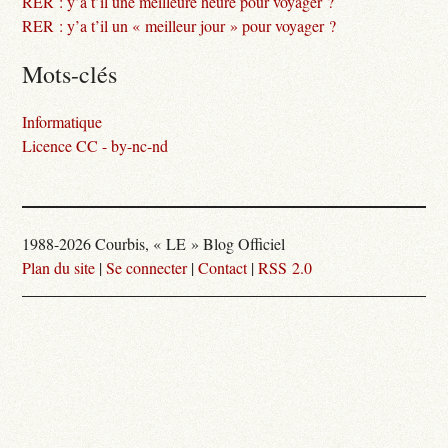
RER : y’a t’il une meilleure heure pour voyager ?
RER : y’a t’il un « meilleur jour » pour voyager ?
Mots-clés
Informatique
Licence CC - by-nc-nd
1988-2026 Courbis, « LE » Blog Officiel
Plan du site
|
Se connecter
|
Contact
|
RSS 2.0