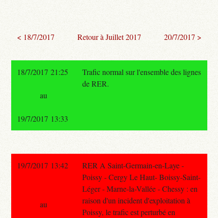
< 18/7/2017
Retour à Juillet 2017
20/7/2017 >
18/7/2017 21:25
Trafic normal sur l'ensemble des lignes
de RER.
au
19/7/2017 13:33
19/7/2017 13:42
RER A Saint-Germain-en-Laye -
Poissy - Cergy Le Haut- Boissy-Saint-
Léger - Marne-la-Vallée - Chessy : en
raison d'un incident d'exploitation à
au
Poissy, le trafic est perturbé en