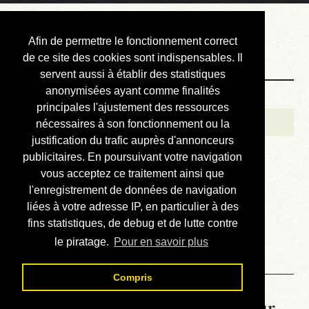
Courbis, « LE »
Afin de permettre le fonctionnement correct
Blog Officiel
de ce site des cookies sont indispensables. Il
servent aussi à établir des statistiques
anonymisées ayant comme finalités
Bienvenue
principales l'ajustement des ressources
Réalisations
nécessaires à son fonctionnement ou la
justification du trafic auprès d'annonceurs
Divers (et d’été)
publicitaires. En poursuivant votre navigation
vous acceptez ce traitement ainsi que
Annonces
l'enregistrement de données de navigation
Liens externes
liées à votre adresse IP, en particulier à des
fins statistiques, de debug et de lutte contre
Téléchargement
le piratage.
Pour en savoir plus
Contact
Compris
La météo du RER (mis à jour