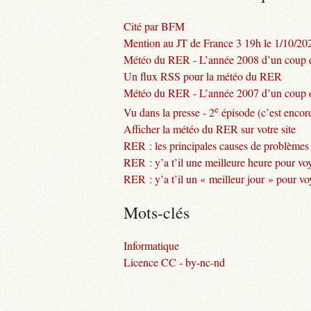
Cité par BFM
Mention au JT de France 3 19h le 1/10/20
Météo du RER - L’année 2008 d’un coup d
Un flux RSS pour la météo du RER
Météo du RER - L’année 2007 d’un coup d
e
Vu dans la presse - 2
épisode (c’est encore
Afficher la météo du RER sur votre site
RER : les principales causes de problèmes
RER : y’a t’il une meilleure heure pour vo
RER : y’a t’il un « meilleur jour » pour v
Mots-clés
Informatique
Licence CC - by-nc-nd