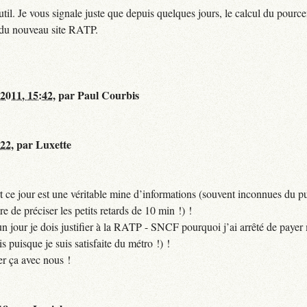
til. Je vous signale juste que depuis quelques jours, le calcul du pour
e du nouveau site RATP.
 2011, 15:42
,
par
Paul Courbis
:22
,
par
Luxette
 ce jour est une véritable mine d’informations (souvent inconnues du pub
ire de préciser les petits retards de 10 min !) !
si un jour je dois justifier à la RATP - SNCF pourquoi j’ai arrêté de pa
puisque je suis satisfaite du métro !) !
er ça avec nous !