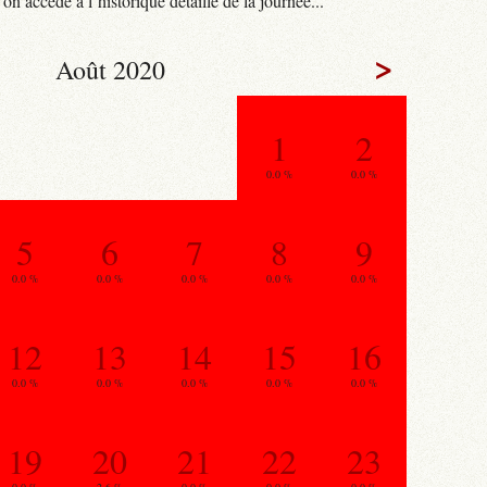
n accède à l’historique détaillé de la journée...
>
Août 2020
1
2
0.0 %
0.0 %
5
6
7
8
9
0.0 %
0.0 %
0.0 %
0.0 %
0.0 %
12
13
14
15
16
0.0 %
0.0 %
0.0 %
0.0 %
0.0 %
19
20
21
22
23