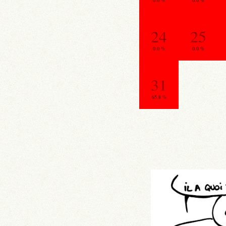
0.0 %
0.0 %
24
25
0.0 %
0.0 %
31
65.8 %