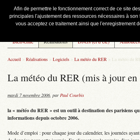
Afin de permettre le fonctionnement correct de ce site de
principales l'ajustement des ressources nécessaires à son f
Courbis, « LE » Blog Officiel
vous acceptez ce traitement ainsi que l'enregistrement de
Bienvenue
Réalisations
Divers (et d’été)
Annonces
Accueil
>
Réalisations
>
Logiciels
>
La météo du RER
>
La météo du RE
La météo du RER (mis à jour en 
mardi 7 novembre 2006
,
par
Paul Courbis
la « météo du RER » est un outil à destination des parisiens qui
informations depuis octobre 2006.
Mode d’emploi : pour chaque jour du calendrier, les journées ayant 