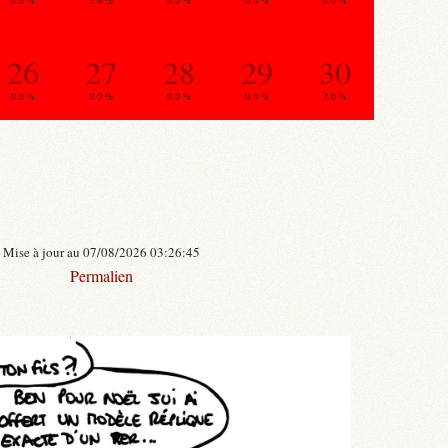
0.0 %
2.6 %
0.0 %
0.0 %
0.0 %
26
27
28
29
30
0.0 %
0.0 %
0.0 %
0.0 %
2.0 %
Mise à jour au 07/08/2026 03:26:45
Permalien