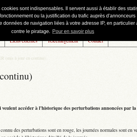
s cookies sont indispensables. Il servent aussi à établir des st
onctionnement ou la justification du trafic auprès d'annonceurs 
 données de navigation liées à votre adresse IP, en particulier à
contre le piratage.
Pour en savoir plus
Liens externes
Téléchargement
Contact
R (mis à jour en continu)
continu)
 veulent accéder à l’historique des perturbations annoncées par la 
connu des perturbations sont en rouge, les journées normales sont en ve