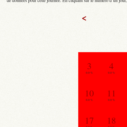
de données pour cette journée. En cliquant sur le numéro d’un jour, o
<
3
4
0.0 %
0.0 %
10
11
0.0 %
0.0 %
17
18