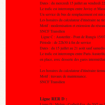
Dates : du mercredi 15 juillet au vendredi 2
Le trafic est interrompu entre Juvisy et Ma
Un service de bus de remplacement est mis e
Les horaires du calculateur d'itinéraire ne t
Motif : modernisation et extension du réseau
SNCF Transilien
Ligne C : Austerlitz - Pont de Rungis 15/0
Période : de 22h30 à fin de service
Dates : du 15 juillet au 21 août sauf samed
Le trafic est interrompu entre Paris Auster
en place, avec desserte des gares intermédiai
.
Les horaires du calculateur d'itinéraire tien
Motif : travaux de maintenance.
SNCF Transilien
Ligne RER D :
Ligne D : Melun - Corbeil-Ess. du 20/7 au 