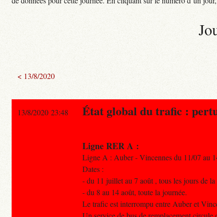
de données pour cette journée. En cliquant sur le numéro d’un jour, o
Jo
< 13/8/2020
État global du trafic : pert
13/8/2020 23:48
Ligne RER A :
Ligne A : Auber - Vincennes du 11/07 au 1
Dates :
- du 11 juillet au 7 août , tous les jours de 
- du 8 au 14 août, toute la journée.
Le trafic est interrompu entre Auber et Vin
Un service de bus de remplacement circule e