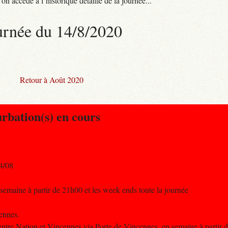
n accède à l’historique détaillé de la journée...
urnée du 14/8/2020
Retour à Août 2020
urbation(s) en cours
4/08
la semaine à partir de 21h00 et les week ends toute la journée
cennes.
ntre Nation et Vincennes via Porte de Vincennes, en semaine à partir de