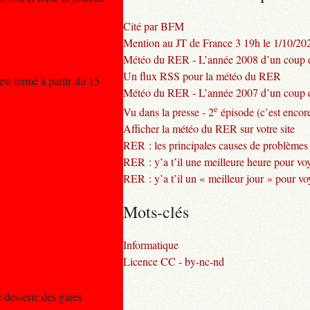
Cité par BFM
Mention au JT de France 3 19h le 1/10/20
Météo du RER - L’année 2008 d’un coup d
Un flux RSS pour la météo du RER
est fermé à partir du 15
Météo du RER - L’année 2007 d’un coup d
e
Vu dans la presse - 2
épisode (c’est encore
Afficher la météo du RER sur votre site
RER : les principales causes de problèmes
RER : y’a t’il une meilleure heure pour vo
RER : y’a t’il un « meilleur jour » pour v
Mots-clés
Informatique
Licence CC - by-nc-nd
 desserte des gares