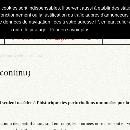
s cookies sont indispensables. Il servent aussi à établir des st
onctionnement ou la justification du trafic auprès d'annonceurs 
 données de navigation liées à votre adresse IP, en particulier à
contre le piratage.
Pour en savoir plus
Liens externes
Téléchargement
Contact
R (mis à jour en continu)
continu)
 veulent accéder à l’historique des perturbations annoncées par la 
connu des perturbations sont en rouge, les journées normales sont en ve