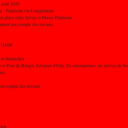
2 août 2020
ssy - Palaiseau via Longjumeau.
n place entre Juvisy et Massy Palaiseau.
iennent pas compte des travaux.
.
7-21/08
is et dimanches
litz et Pont de Rungis Aéroport d'Orly. En conséquence, un service de b
res.
nent compte des travaux.
28/8