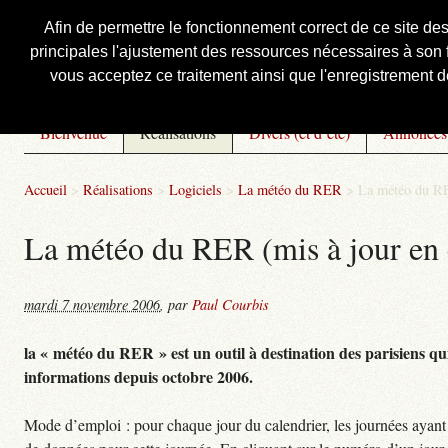
Afin de permettre le fonctionnement correct de ce site de
principales l'ajustement des ressources nécessaires à son f
Courbis, « LE » Blog Officiel
vous acceptez ce traitement ainsi que l'enregistrement de
Bienvenue
Réalisations
Divers (et d’été)
Annonces
Accueil
>
Réalisations
>
Logiciels
>
La météo du RER
>
La météo du RE
La météo du RER (mis à jour en 
mardi 7 novembre 2006
,
par
Paul Courbis
la « météo du RER » est un outil à destination des parisiens qui
informations depuis octobre 2006.
Mode d’emploi : pour chaque jour du calendrier, les journées ayant 