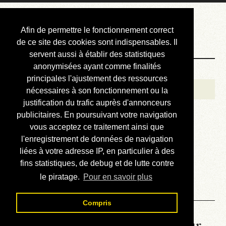
Courbis, « LE »
Afin de permettre le fonctionnement correct
Blog Officiel
de ce site des cookies sont indispensables. Il
servent aussi à établir des statistiques
anonymisées ayant comme finalités
Bienvenue
principales l'ajustement des ressources
Réalisations
nécessaires à son fonctionnement ou la
justification du trafic auprès d'annonceurs
Divers (et d’été)
publicitaires. En poursuivant votre navigation
vous acceptez ce traitement ainsi que
Annonces
l'enregistrement de données de navigation
Liens externes
liées à votre adresse IP, en particulier à des
fins statistiques, de debug et de lutte contre
Téléchargement
le piratage.
Pour en savoir plus
Contact
Compris
La météo du RER (mis à jour