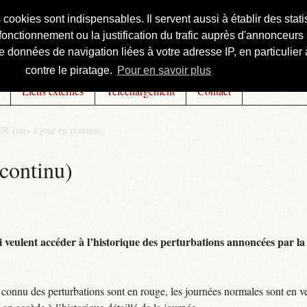
s cookies sont indispensables. Il servent aussi à établir des st
onctionnement ou la justification du trafic auprès d'annonceurs 
 données de navigation liées à votre adresse IP, en particulier à
contre le piratage.
Pour en savoir plus
Liens externes
Téléchargement
Contact
R (mis à jour en continu)
continu)
 veulent accéder à l’historique des perturbations annoncées par la 
connu des perturbations sont en rouge, les journées normales sont en ve