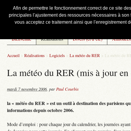
Afin de permettre le fonctionnement correct de ce site de
principales l'ajustement des ressources nécessaires à son f
Courbis, « LE » Blog Officiel
vous acceptez ce traitement ainsi que l'enregistrement de
Bienvenue
Réalisations
Divers (et d’été)
Annonces
Accueil
>
Réalisations
>
Logiciels
>
La météo du RER
>
La météo du RE
La météo du RER (mis à jour en 
mardi 7 novembre 2006
,
par
Paul Courbis
la « météo du RER » est un outil à destination des parisiens qui
informations depuis octobre 2006.
Mode d’emploi : pour chaque jour du calendrier, les journées ayant 