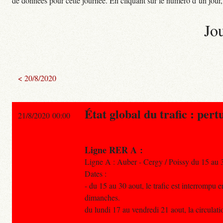
de données pour cette journée. En cliquant sur le numéro d’un jour, o
Jo
< 20/8/2020
État global du trafic : pert
21/8/2020 00:00
Ligne RER A :
Ligne A : Auber - Cergy / Poissy du 15 au 
Dates :
- du 15 au 30 aout, le trafic est interrompu
dimanches.
du lundi 17 au vendredi 21 aout, la circulat
.