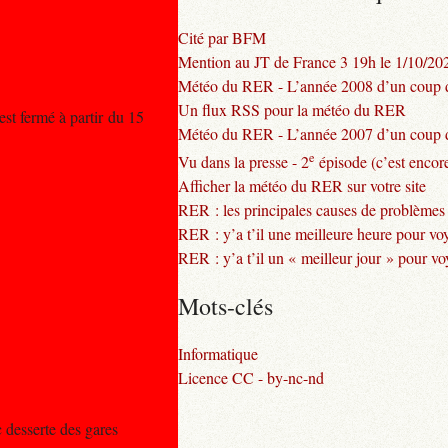
Cité par BFM
Mention au JT de France 3 19h le 1/10/20
Météo du RER - L’année 2008 d’un coup d
Un flux RSS pour la météo du RER
est fermé à partir du 15
Météo du RER - L’année 2007 d’un coup d
e
Vu dans la presse - 2
épisode (c’est encore
Afficher la météo du RER sur votre site
RER : les principales causes de problèmes
RER : y’a t’il une meilleure heure pour vo
RER : y’a t’il un « meilleur jour » pour v
Mots-clés
Informatique
Licence CC - by-nc-nd
 desserte des gares