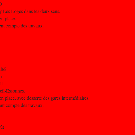
0
ouy Les Loges dans les deux sens.
en place.
nent compte des travaux.
28/8
i
ût
beil-Essonnes.
n place, avec desserte des gares intermédiaires.
nent compte des travaux.
oût