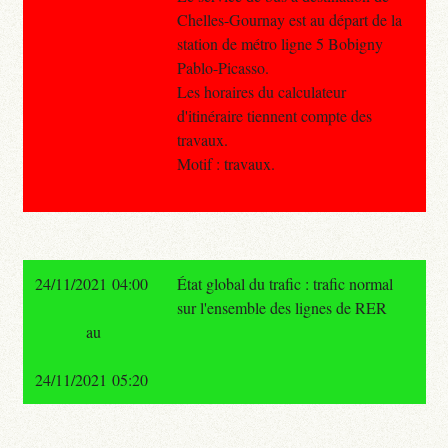
Chelles-Gournay est au départ de la
station de métro ligne 5 Bobigny
Pablo-Picasso.
Les horaires du calculateur
d'itinéraire tiennent compte des
travaux.
Motif : travaux.
24/11/2021 04:00
État global du trafic : trafic normal
sur l'ensemble des lignes de RER
au
24/11/2021 05:20