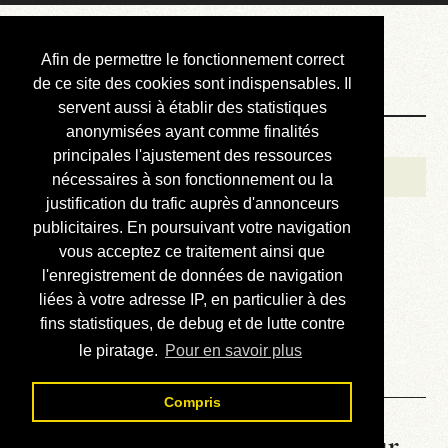
Courbis, « LE »
Afin de permettre le fonctionnement correct
Blog Officiel
de ce site des cookies sont indispensables. Il
servent aussi à établir des statistiques
anonymisées ayant comme finalités
Bienvenue
principales l'ajustement des ressources
Réalisations
nécessaires à son fonctionnement ou la
justification du trafic auprès d'annonceurs
Divers (et d’été)
publicitaires. En poursuivant votre navigation
vous acceptez ce traitement ainsi que
Annonces
l'enregistrement de données de navigation
Liens externes
liées à votre adresse IP, en particulier à des
fins statistiques, de debug et de lutte contre
Téléchargement
le piratage.
Pour en savoir plus
Contact
Compris
La météo du RER (mis à jour