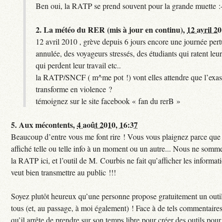
Ben oui, la RATP se prend souvent pour la grande muette :
2.
La météo du RER (mis à jour en continu),
12 avril 2
12 avril 2010 , grève depuis 6 jours encore une journée per
annulée, des voyageurs stressés, des étudiants qui ratent leu
qui perdent leur travail etc..
la RATP/SNCF ( m^me pot !) vont elles attendre que l’exas
transforme en violence ?
témoignez sur le site facebook « fan du rerB »
5.
Aux mécontents,
4 août 2010, 16:37
Beaucoup d’entre vous me font rire ! Vous vous plaignez parce que c
affiché telle ou telle info à un moment ou un autre... Nous ne sommes
la RATP ici, et l’outil de M. Courbis ne fait qu’afficher les inform
veut bien transmettre au public !!!
Soyez plutôt heureux qu’une personne propose gratuitement un outil
tous (et, au passage, à moi également) ! Face à de tels commentaires
qu’il arrête de prendre sur son temps libre pour créer des outils pour 