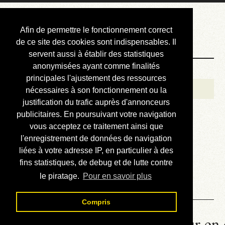
Courbis, « LE »
Afin de permettre le fonctionnement correct
Blog Officiel
de ce site des cookies sont indispensables. Il
servent aussi à établir des statistiques
anonymisées ayant comme finalités
Bienvenue
principales l'ajustement des ressources
Réalisations
nécessaires à son fonctionnement ou la
justification du trafic auprès d'annonceurs
Divers (et d’été)
publicitaires. En poursuivant votre navigation
vous acceptez ce traitement ainsi que
Annonces
l'enregistrement de données de navigation
Liens externes
liées à votre adresse IP, en particulier à des
fins statistiques, de debug et de lutte contre
Téléchargement
le piratage.
Pour en savoir plus
Contact
Compris
La météo du RER (mis à jour en 