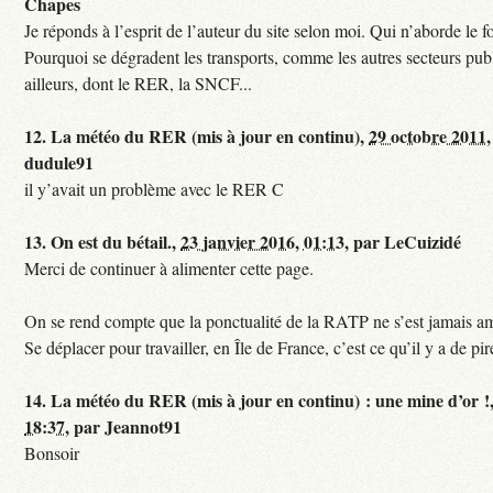
Chapes
Je réponds à l’esprit de l’auteur du site selon moi. Qui n’aborde le f
Pourquoi se dégradent les transports, comme les autres secteurs pub
ailleurs, dont le RER, la SNCF...
12.
La météo du RER (mis à jour en continu),
29 octobre 2011,
dudule91
il y’avait un problème avec le RER C
13.
On est du bétail.,
23 janvier 2016, 01:13
,
par
LeCuizidé
Merci de continuer à alimenter cette page.
On se rend compte que la ponctualité de la RATP ne s’est jamais am
Se déplacer pour travailler, en Île de France, c’est ce qu’il y a de pir
14.
La météo du RER (mis à jour en continu) : une mine d’or !
18:37
,
par
Jeannot91
Bonsoir