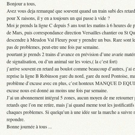
Bonjour a tous,
Avez vous deja remarqué que souvent quand un train subi des retar
pour X raisons, il y en a toujours un qui passe à vide ?
Moi je prends la ligne C depuis 5 ans tout les matins à 6 heures de
de Mars, puis correspondance direction Versailles chantier ou St Qu
descendre à Meudon Val Fleury pour y prendre un bus. Rare sont les
pas de problemes, peut-etre une fois par semaine.
pourtant je prends 2 trains d’avance en prévision d’une avarie maté
de signalisation, ou d’un animal sur les voies,( la c’est fort)
j’arrive souvent en retard au boulot comme beaucoup d’autres, j’ai e
reprise la ligne B Robinson gare du nord, gare du nord Pontoise, ma
problème d’excuse avec en plus, c’est honteux MANQUE D EQUI
excuse nous est donné au moins une fois par semaine.
J’ai un abonnement intégral 5 zones, aucun moyen de me retourner p
retards que l’on me retire, mais j’ai quand meme tout les justificati
chaques problemes. Si quelqu’un à une idée sur la marche a suivre 
repondre.
Bonne journée à tous ...