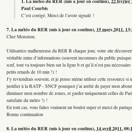
1.
La meteo du RER (mis a jour en continu),
22 février
Paul Courbis
C’est corrigé. Merci de l’avoir signalé !
7.
La météo du RER (mis à jour en continu),
15 mars 2011, 13
Cher Monsieur,
Utilisatrice malheureuse du RER B chaque jour, votre site découvert
véritable mine d’informations (souvent inconnues du public puisque s
scnf, tout va toujours bien sur la ligne b et qu’il n’est pas nécessaire
petits retards de 10 min !) !
J’y reviendrais souvent, et je pense même utiliser cette ressource si u
justifier à la RATP - SNCF pourquoi j’ai arrêté de payer mon abon
diminuer mon nombre de zones, et garder uniquement celles de Pari
satisfaite du métro !) !
En tout cas, vous faîtes vraiment un boulot super et merci de partag
Bonne continuation
8.
La météo du RER (mis à jour en continu),
14 avril 2011, 08: