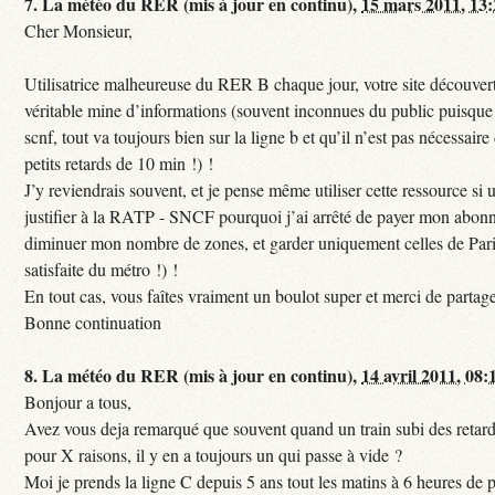
7.
La météo du RER (mis à jour en continu),
15 mars 2011, 13
Cher Monsieur,
Utilisatrice malheureuse du RER B chaque jour, votre site découvert
véritable mine d’informations (souvent inconnues du public puisque s
scnf, tout va toujours bien sur la ligne b et qu’il n’est pas nécessaire
petits retards de 10 min !) !
J’y reviendrais souvent, et je pense même utiliser cette ressource si u
justifier à la RATP - SNCF pourquoi j’ai arrêté de payer mon abon
diminuer mon nombre de zones, et garder uniquement celles de Pari
satisfaite du métro !) !
En tout cas, vous faîtes vraiment un boulot super et merci de partag
Bonne continuation
8.
La météo du RER (mis à jour en continu),
14 avril 2011, 08:
Bonjour a tous,
Avez vous deja remarqué que souvent quand un train subi des retar
pour X raisons, il y en a toujours un qui passe à vide ?
Moi je prends la ligne C depuis 5 ans tout les matins à 6 heures de