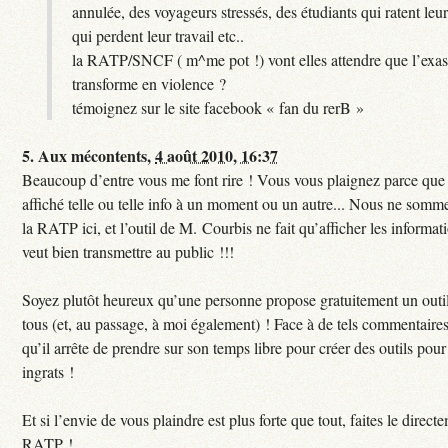
annulée, des voyageurs stressés, des étudiants qui ratent leu
qui perdent leur travail etc..
la RATP/SNCF ( m^me pot !) vont elles attendre que l’exas
transforme en violence ?
témoignez sur le site facebook « fan du rerB »
5.
Aux mécontents,
4 août 2010, 16:37
Beaucoup d’entre vous me font rire ! Vous vous plaignez parce que c
affiché telle ou telle info à un moment ou un autre... Nous ne sommes
la RATP ici, et l’outil de M. Courbis ne fait qu’afficher les inform
veut bien transmettre au public !!!
Soyez plutôt heureux qu’une personne propose gratuitement un outil
tous (et, au passage, à moi également) ! Face à de tels commentaires
qu’il arrête de prendre sur son temps libre pour créer des outils pour 
ingrats !
Et si l’envie de vous plaindre est plus forte que tout, faites le direct
RATP !