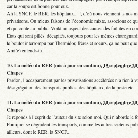
car la soupe est bonne pour eux.
Ah la SNCF, le RER, les hôpitaux... !, d’où nous viennent ts nos mal
privatisons. Ou mieux faisons de l’économie mixte, associons ce qui
et qui coûte au public. Voilà un aspect des causes des faillites en co
Etats qui sont pillés, décapités, toujours pour les mêmes charognards. 
le boulot interrompu par Thermidor, frères et soeurs, ça ne peut que 
Ami(e) entends-tu...
10.
La météo du RER (mis à jour en continu),
19 septembre 20
Chapes
Pardon, l’accaparement par les privatisations accélérées n’a rien à vo
désagrégation des transports publics, des hôpitaux, de la poste etc...
11.
La météo du RER (mis à jour en continu),
20 septembre 20
Chapes
Je réponds à l’esprit de l’auteur du site selon moi. Qui n’aborde le f
Pourquoi se dégradent les transports, comme les autres secteurs pub
ailleurs, dont le RER, la SNCF...