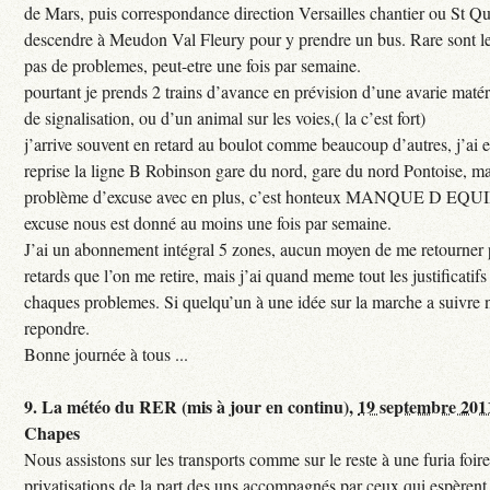
de Mars, puis correspondance direction Versailles chantier ou St Qu
descendre à Meudon Val Fleury pour y prendre un bus. Rare sont les
pas de problemes, peut-etre une fois par semaine.
pourtant je prends 2 trains d’avance en prévision d’une avarie maté
de signalisation, ou d’un animal sur les voies,( la c’est fort)
j’arrive souvent en retard au boulot comme beaucoup d’autres, j’ai e
reprise la ligne B Robinson gare du nord, gare du nord Pontoise, ma
problème d’excuse avec en plus, c’est honteux MANQUE D EQUI
excuse nous est donné au moins une fois par semaine.
J’ai un abonnement intégral 5 zones, aucun moyen de me retourner p
retards que l’on me retire, mais j’ai quand meme tout les justificati
chaques problemes. Si quelqu’un à une idée sur la marche a suivre 
repondre.
Bonne journée à tous ...
9.
La météo du RER (mis à jour en continu),
19 septembre 201
Chapes
Nous assistons sur les transports comme sur le reste à une furia foi
privatisations de la part des uns accompagnés par ceux qui espèrent 