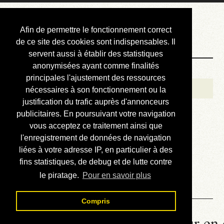
Courbis, « LE »
Afin de permettre le fonctionnement correct
Blog Officiel
de ce site des cookies sont indispensables. Il
servent aussi à établir des statistiques
anonymisées ayant comme finalités
Bienvenue
principales l'ajustement des ressources
Réalisations
nécessaires à son fonctionnement ou la
justification du trafic auprès d'annonceurs
Divers (et d’été)
publicitaires. En poursuivant votre navigation
vous acceptez ce traitement ainsi que
Annonces
l'enregistrement de données de navigation
Liens externes
liées à votre adresse IP, en particulier à des
fins statistiques, de debug et de lutte contre
Téléchargement
le piratage.
Pour en savoir plus
Contact
Compris
La météo du RER (mis à jour en 