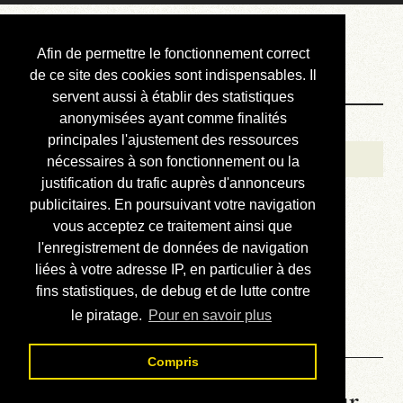
Courbis, « LE »
Afin de permettre le fonctionnement correct
Blog Officiel
de ce site des cookies sont indispensables. Il
servent aussi à établir des statistiques
anonymisées ayant comme finalités
Bienvenue
principales l'ajustement des ressources
Réalisations
nécessaires à son fonctionnement ou la
justification du trafic auprès d'annonceurs
Divers (et d’été)
publicitaires. En poursuivant votre navigation
vous acceptez ce traitement ainsi que
Annonces
l'enregistrement de données de navigation
Liens externes
liées à votre adresse IP, en particulier à des
fins statistiques, de debug et de lutte contre
Téléchargement
le piratage.
Pour en savoir plus
Contact
Compris
La météo du RER (mis à jour