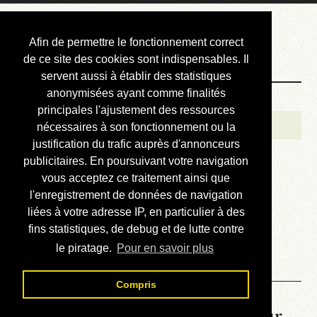
Courbis, « LE »
Afin de permettre le fonctionnement correct
Blog Officiel
de ce site des cookies sont indispensables. Il
servent aussi à établir des statistiques
anonymisées ayant comme finalités
Bienvenue
principales l'ajustement des ressources
Réalisations
nécessaires à son fonctionnement ou la
justification du trafic auprès d'annonceurs
Divers (et d’été)
publicitaires. En poursuivant votre navigation
vous acceptez ce traitement ainsi que
Annonces
l'enregistrement de données de navigation
Liens externes
liées à votre adresse IP, en particulier à des
fins statistiques, de debug et de lutte contre
Téléchargement
le piratage.
Pour en savoir plus
Contact
Compris
La météo du RER (mis à jour