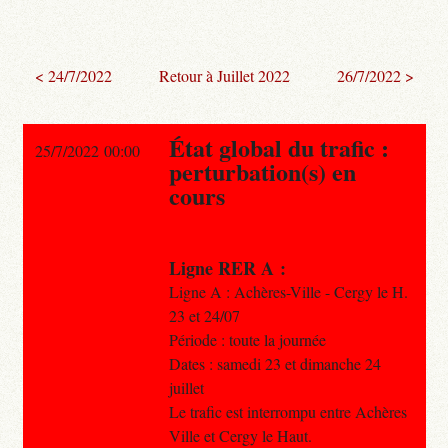
< 24/7/2022
Retour à Juillet 2022
26/7/2022 >
État global du trafic :
25/7/2022 00:00
perturbation(s) en
cours
Ligne RER A :
Ligne A : Achères-Ville - Cergy le H.
23 et 24/07
Période : toute la journée
Dates : samedi 23 et dimanche 24
juillet
Le trafic est interrompu entre Achères
Ville et Cergy le Haut.