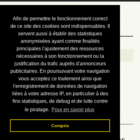
Courbis, « LE »
Afin de permettre le fonctionnement correct
Blog Officiel
de ce site des cookies sont indispensables. Il
servent aussi à établir des statistiques
anonymisées ayant comme finalités
Bienvenue
principales l'ajustement des ressources
Réalisations
nécessaires à son fonctionnement ou la
justification du trafic auprès d'annonceurs
Divers (et d’été)
publicitaires. En poursuivant votre navigation
vous acceptez ce traitement ainsi que
Annonces
l'enregistrement de données de navigation
Liens externes
liées à votre adresse IP, en particulier à des
fins statistiques, de debug et de lutte contre
Téléchargement
le piratage.
Pour en savoir plus
Contact
Compris
La météo du RER (mis à jour