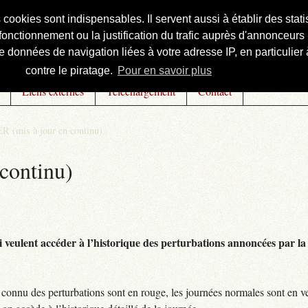
s cookies sont indispensables. Il servent aussi à établir des st
onctionnement ou la justification du trafic auprès d'annonceurs 
 données de navigation liées à votre adresse IP, en particulier à
contre le piratage.
Pour en savoir plus
Liens externes
Téléchargement
Contact
R (mis à jour en continu)
continu)
 veulent accéder à l’historique des perturbations annoncées par la 
connu des perturbations sont en rouge, les journées normales sont en ve