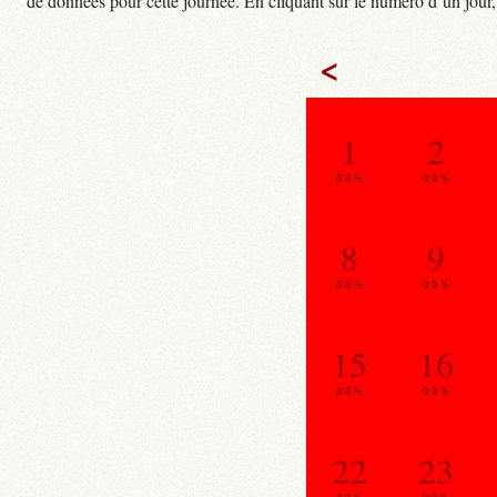
de données pour cette journée. En cliquant sur le numéro d’un jour, o
<
1
2
0.0 %
0.0 %
8
9
0.0 %
0.0 %
15
16
0.0 %
0.0 %
22
23