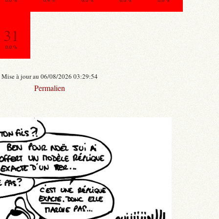
0.0 %
0.4 %
0.0 %
0.0 %
0.0 %
31
0.0 %
Mise à jour au 06/08/2026 03:29:54
Permalien