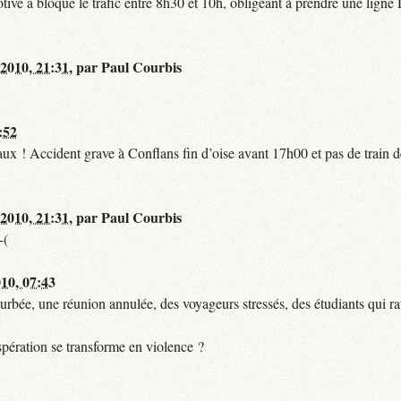
tive a bloqué le trafic entre 8h30 et 10h, obligeant à prendre une lign
 2010, 21:31
,
par
Paul Courbis
:52
t faux ! Accident grave à Conflans fin d’oise avant 17h00 et pas de train
 2010, 21:31
,
par
Paul Courbis
-(
010, 07:43
urbée, une réunion annulée, des voyageurs stressés, des étudiants qui ra
pération se transforme en violence ?