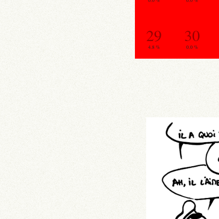
0.0 %
0.0 %
29
30
4.8 %
0.0 %