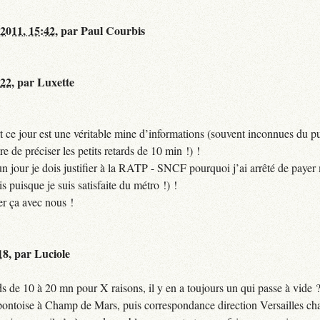
 2011, 15:42
,
par
Paul Courbis
:22
,
par
Luxette
 ce jour est une véritable mine d’informations (souvent inconnues du pub
ire de préciser les petits retards de 10 min !) !
si un jour je dois justifier à la RATP - SNCF pourquoi j’ai arrêté de pa
puisque je suis satisfaite du métro !) !
er ça avec nous !
18
,
par
Luciole
 de 10 à 20 mn pour X raisons, il y en a toujours un qui passe à vide 
 pontoise à Champ de Mars, puis correspondance direction Versailles cha