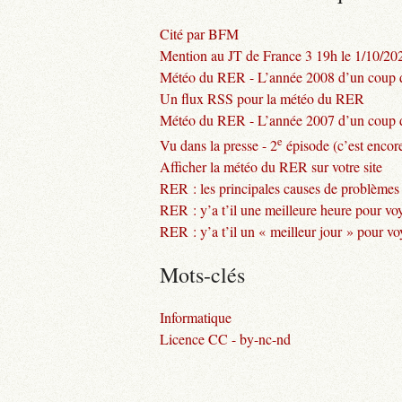
Cité par BFM
Mention au JT de France 3 19h le 1/10/20
Météo du RER - L’année 2008 d’un coup d
Un flux RSS pour la météo du RER
Météo du RER - L’année 2007 d’un coup d
e
Vu dans la presse - 2
épisode (c’est encore
Afficher la météo du RER sur votre site
RER : les principales causes de problèmes
RER : y’a t’il une meilleure heure pour vo
RER : y’a t’il un « meilleur jour » pour v
Mots-clés
Informatique
Licence CC - by-nc-nd