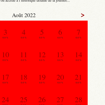
n accède à l’historique détaillé de la journée...
>
Août 2022
3
4
5
6
7
0.0 %
0.0 %
0.0 %
0.0 %
0.0 %
10
11
12
13
14
0.0 %
0.0 %
0.0 %
0.0 %
0.0 %
17
18
19
20
21
0.0 %
0.0 %
0.0 %
0.0 %
0.0 %
24
25
26
27
28