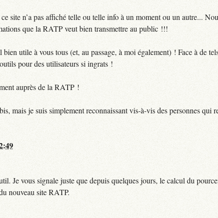
 site n’a pas affiché telle ou telle info à un moment ou un autre... No
ormations que la RATP veut bien transmettre au public !!!
bien utile à vous tous (et, au passage, à moi également) ! Face à de te
utils pour des utilisateurs si ingrats !
ctement auprès de la RATP !
bis, mais je suis simplement reconnaissant vis-à-vis des personnes qui 
12:49
til. Je vous signale juste que depuis quelques jours, le calcul du pour
e du nouveau site RATP.