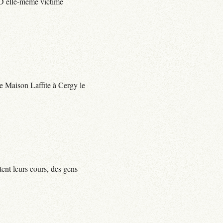
e D elle-même victime
 de Maison Laffite à Cergy le
tent leurs cours, des gens