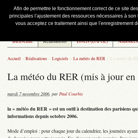
Afin de permettre le fonctionnement correct de ce site de
principales l'ajustement des ressources nécessaires à son f
Courbis, « LE » Blog Officiel
vous acceptez ce traitement ainsi que l'enregistrement de
Bienvenue
Réalisations
Divers (et d’été)
Annonces
Accueil
>
Réalisations
>
Logiciels
>
La météo du RER
>
La météo du RE
La météo du RER (mis à jour en 
mardi 7 novembre 2006
,
par
Paul Courbis
la « météo du RER » est un outil à destination des parisiens qui
informations depuis octobre 2006.
Mode d’emploi : pour chaque jour du calendrier, les journées ayant 