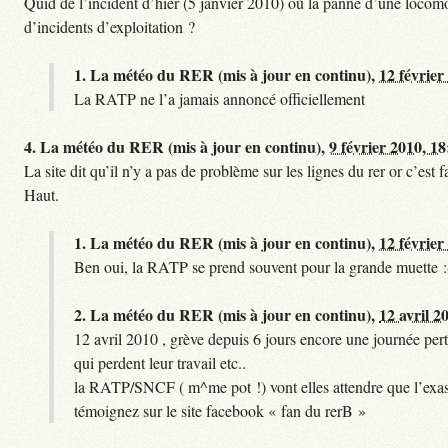
Quid de l’incident d’hier (5 janvier 2010) où la panne d’une locomo
d’incidents d’exploitation ?
1.
La météo du RER (mis à jour en continu),
12 février
La RATP ne l’a jamais annoncé officiellement
4.
La météo du RER (mis à jour en continu),
9 février 2010, 18
La site dit qu’il n’y a pas de problème sur les lignes du rer or c’es
Haut.
1.
La météo du RER (mis à jour en continu),
12 février
Ben oui, la RATP se prend souvent pour la grande muette :
2.
La météo du RER (mis à jour en continu),
12 avril 2
12 avril 2010 , grève depuis 6 jours encore une journée pert
qui perdent leur travail etc..
la RATP/SNCF ( m^me pot !) vont elles attendre que l’exas
témoignez sur le site facebook « fan du rerB »