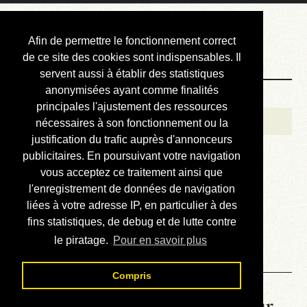
Courbis, « LE »
Afin de permettre le fonctionnement correct
Blog Officiel
de ce site des cookies sont indispensables. Il
servent aussi à établir des statistiques
anonymisées ayant comme finalités
Bienvenue
principales l'ajustement des ressources
Réalisations
nécessaires à son fonctionnement ou la
justification du trafic auprès d'annonceurs
Divers (et d’été)
publicitaires. En poursuivant votre navigation
vous acceptez ce traitement ainsi que
Annonces
l'enregistrement de données de navigation
Liens externes
liées à votre adresse IP, en particulier à des
fins statistiques, de debug et de lutte contre
Téléchargement
le piratage.
Pour en savoir plus
Contact
Compris
La météo du RER (mis à jour