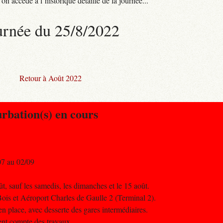
n accède à l’historique détaillé de la journée...
urnée du 25/8/2022
Retour à Août 2022
urbation(s) en cours
7 au 02/09
ût, sauf les samedis, les dimanches et le 15 août.
Bois et Aéroport Charles de Gaulle 2 (Terminal 2).
n place, avec desserte des gares intermédiaires.
nent compte des travaux.