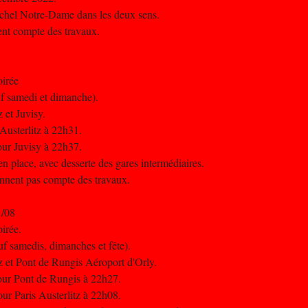
Michel Notre-Dame dans les deux sens.
nent compte des travaux.
8
oirée
uf samedi et dimanche).
z et Juvisy.
 Austerlitz à 22h31.
pour Juvisy à 22h37.
n place, avec desserte des gares intermédiaires.
iennent pas compte des travaux.
1/08
oirée.
uf samedis, dimanches et fête).
tz et Pont de Rungis Aéroport d'Orly.
pour Pont de Rungis à 22h27.
ur Paris Austerlitz à 22h08.