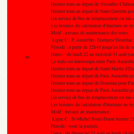
Dernier train au départ de Versailles Châte
Dernier train au départ de Saint-Quentin po
Un service de bus de remplacement est mis e
Les horaires du calculateur d'itinéraire ne t
Motif : travaux de maintenance des voies.
Ligne C : P. Austerlitz- Etampes/ Dourdan
Période : à partir de 22h45 jusqu’en fin de s
Dates : du lundi 22 au mercredi 31 août (sa
au
Le trafic est interrompu entre Paris Austerli
Dernier train au départ de Saint-Martin d'Ét
Dernier train au départ de Paris Austerlitz
Dernier train au départ de Dourdan pour Par
Dernier train au départ de Paris Austerlitz
Un service de bus de remplacement est mis e
Les horaires du calculateur d'itinéraire ne t
Motif : travaux de maintenance.
Ligne C : St-Michel Notre-Dame fermée 2
Période : toute la journée.
Dates : du dimanche 21 août au lundi 19 d