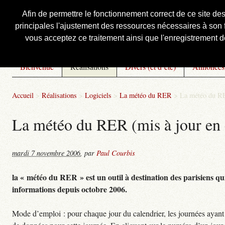
Afin de permettre le fonctionnement correct de ce site de
principales l'ajustement des ressources nécessaires à son f
Courbis, « LE » Blog Officiel
vous acceptez ce traitement ainsi que l'enregistrement de
Bienvenue
Réalisations
Divers (et d’été)
Annonces
Accueil
>
Réalisations
>
Logiciels
>
La météo du RER
>
La météo du RE
La météo du RER (mis à jour en 
mardi 7 novembre 2006
,
par
Paul Courbis
la « météo du RER » est un outil à destination des parisiens qui
informations depuis octobre 2006.
Mode d’emploi : pour chaque jour du calendrier, les journées ayant 