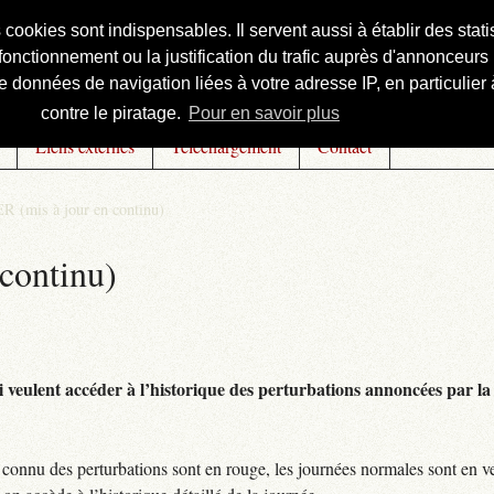
s cookies sont indispensables. Il servent aussi à établir des st
onctionnement ou la justification du trafic auprès d'annonceurs 
 données de navigation liées à votre adresse IP, en particulier à
contre le piratage.
Pour en savoir plus
Liens externes
Téléchargement
Contact
R (mis à jour en continu)
continu)
 veulent accéder à l’historique des perturbations annoncées par la 
connu des perturbations sont en rouge, les journées normales sont en ve