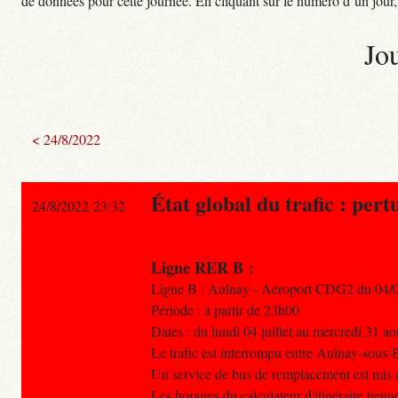
de données pour cette journée. En cliquant sur le numéro d’un jour, o
Jo
< 24/8/2022
État global du trafic : pert
24/8/2022 23:32
Ligne RER B :
Ligne B : Aulnay - Aéroport CDG2 du 04/0
Période : à partir de 23h00
Dates : du lundi 04 juillet au mercredi 31 ao
Le trafic est interrompu entre Aulnay-sous-
Un service de bus de remplacement est mis e
Les horaires du calculateur d'itinéraire tien