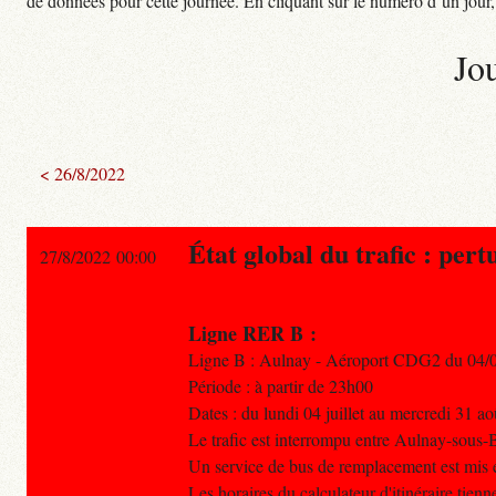
de données pour cette journée. En cliquant sur le numéro d’un jour, o
Jo
< 26/8/2022
État global du trafic : pert
27/8/2022 00:00
Ligne RER B :
Ligne B : Aulnay - Aéroport CDG2 du 04/0
Période : à partir de 23h00
Dates : du lundi 04 juillet au mercredi 31 ao
Le trafic est interrompu entre Aulnay-sous-
Un service de bus de remplacement est mis e
Les horaires du calculateur d'itinéraire tien