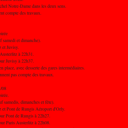
Michel Notre-Dame dans les deux sens.
nent compte des travaux.
8
oirée
uf samedi et dimanche).
z et Juvisy.
 Austerlitz à 22h31.
pour Juvisy à 22h37.
n place, avec desserte des gares intermédiaires.
iennent pas compte des travaux.
1/08
oirée.
uf samedis, dimanches et fête).
tz et Pont de Rungis Aéroport d'Orly.
pour Pont de Rungis à 22h27.
ur Paris Austerlitz à 22h08.