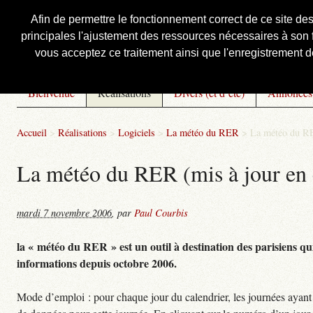
Afin de permettre le fonctionnement correct de ce site de
principales l'ajustement des ressources nécessaires à son f
Courbis, « LE » Blog Officiel
vous acceptez ce traitement ainsi que l'enregistrement de
Bienvenue
Réalisations
Divers (et d’été)
Annonces
Accueil
>
Réalisations
>
Logiciels
>
La météo du RER
>
La météo du RE
La météo du RER (mis à jour en 
mardi 7 novembre 2006
,
par
Paul Courbis
la « météo du RER » est un outil à destination des parisiens qui
informations depuis octobre 2006.
Mode d’emploi : pour chaque jour du calendrier, les journées ayant 