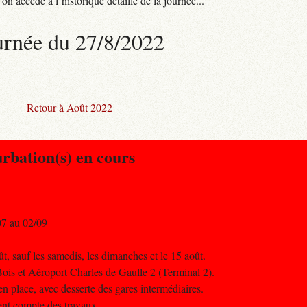
n accède à l’historique détaillé de la journée...
urnée du 27/8/2022
Retour à Août 2022
urbation(s) en cours
7 au 02/09
ût, sauf les samedis, les dimanches et le 15 août.
Bois et Aéroport Charles de Gaulle 2 (Terminal 2).
n place, avec desserte des gares intermédiaires.
nent compte des travaux.