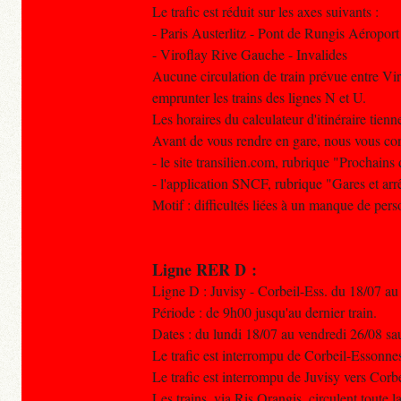
Le trafic est réduit sur les axes suivants :
- Paris Austerlitz - Pont de Rungis Aéroport
- Viroflay Rive Gauche - Invalides
Aucune circulation de train prévue entre Vi
emprunter les trains des lignes N et U.
Les horaires du calculateur d'itinéraire tien
Avant de vous rendre en gare, nous vous conse
- le site transilien.com, rubrique "Prochains 
- l'application SNCF, rubrique "Gares et arrê
Motif : difficultés liées à un manque de pers
Ligne RER D :
Ligne D : Juvisy - Corbeil-Ess. du 18/07 au
Période : de 9h00 jusqu'au dernier train.
Dates : du lundi 18/07 au vendredi 26/08 sa
Le trafic est interrompu de Corbeil-Essonnes
Le trafic est interrompu de Juvisy vers Corb
Les trains, via Ris Orangis, circulent toute