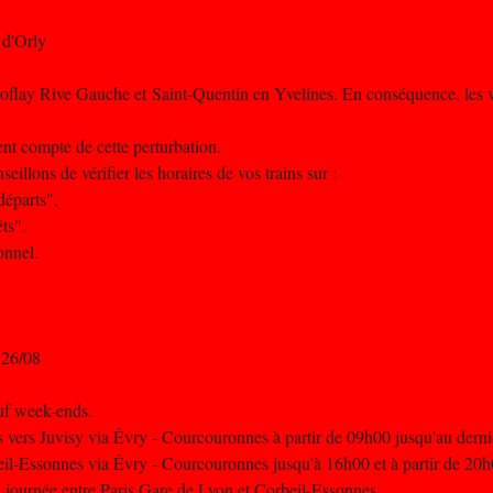
 d'Orly
roflay Rive Gauche et Saint-Quentin en Yvelines. En conséquence, les v
nent compte de cette perturbation.
illons de vérifier les horaires de vos trains sur :
départs",
ts".
onnel.
 26/08
uf week-ends.
 vers Juvisy via Évry - Courcouronnes à partir de 09h00 jusqu'au dernie
eil-Essonnes via Évry - Courcouronnes jusqu'à 16h00 et à partir de 20h0
 la journée entre Paris Gare de Lyon et Corbeil-Essonnes.