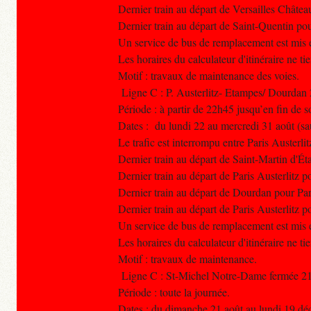
Dernier train au départ de Versailles Châte
Dernier train au départ de Saint-Quentin po
Un service de bus de remplacement est mis e
Les horaires du calculateur d'itinéraire ne t
Motif : travaux de maintenance des voies.
Ligne C : P. Austerlitz- Etampes/ Dourdan
Période : à partir de 22h45 jusqu’en fin de s
Dates : du lundi 22 au mercredi 31 août (sa
Le trafic est interrompu entre Paris Austerli
Dernier train au départ de Saint-Martin d'Ét
Dernier train au départ de Paris Austerlitz
Dernier train au départ de Dourdan pour Par
Dernier train au départ de Paris Austerlitz
Un service de bus de remplacement est mis e
Les horaires du calculateur d'itinéraire ne t
Motif : travaux de maintenance.
Ligne C : St-Michel Notre-Dame fermée 2
Période : toute la journée.
Dates : du dimanche 21 août au lundi 19 d