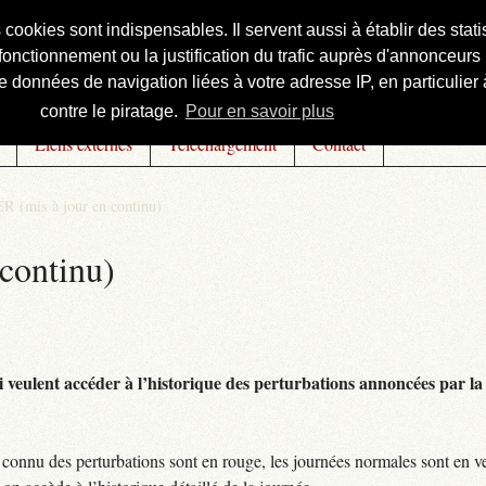
s cookies sont indispensables. Il servent aussi à établir des st
onctionnement ou la justification du trafic auprès d'annonceurs 
 données de navigation liées à votre adresse IP, en particulier à
contre le piratage.
Pour en savoir plus
Liens externes
Téléchargement
Contact
R (mis à jour en continu)
continu)
 veulent accéder à l’historique des perturbations annoncées par la 
connu des perturbations sont en rouge, les journées normales sont en ve