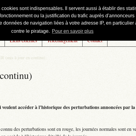
s cookies sont indispensables. Il servent aussi à établir des st
onctionnement ou la justification du trafic auprès d'annonceurs 
 données de navigation liées à votre adresse IP, en particulier à
contre le piratage.
Pour en savoir plus
Liens externes
Téléchargement
Contact
R (mis à jour en continu)
continu)
 veulent accéder à l’historique des perturbations annoncées par la 
connu des perturbations sont en rouge, les journées normales sont en ve