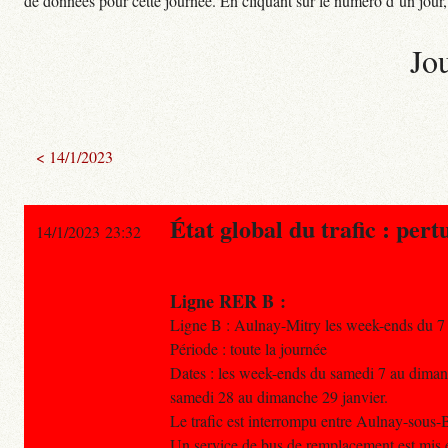
de données pour cette journée. En cliquant sur le numéro d’un jour, o
Jo
< 14/1/2023
État global du trafic : pert
14/1/2023 23:32
Ligne RER B :
Ligne B : Aulnay-Mitry les week-ends du 7
Période : toute la journée
Dates : les week-ends du samedi 7 au diman
samedi 28 au dimanche 29 janvier.
Le trafic est interrompu entre Aulnay-sous-B
Un service de bus de remplacement est mis e