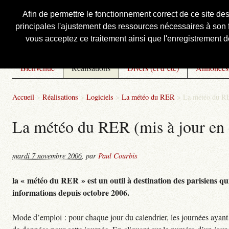
Afin de permettre le fonctionnement correct de ce site de
principales l'ajustement des ressources nécessaires à son f
Courbis, « LE » Blog Officiel
vous acceptez ce traitement ainsi que l'enregistrement de
Bienvenue
Réalisations
Divers (et d’été)
Annonces
Accueil
>
Réalisations
>
Logiciels
>
La météo du RER
>
La météo du RE
La météo du RER (mis à jour en 
mardi 7 novembre 2006
,
par
Paul Courbis
la « météo du RER » est un outil à destination des parisiens qui
informations depuis octobre 2006.
Mode d’emploi : pour chaque jour du calendrier, les journées ayant 