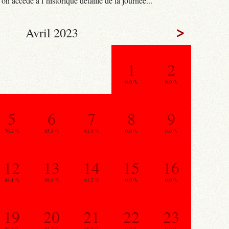
n accède à l’historique détaillé de la journée...
>
Avril 2023
1
2
0.0 %
0.0 %
5
6
7
8
9
70.2 %
85.8 %
61.9 %
0.0 %
0.0 %
12
13
14
15
16
84.1 %
89.8 %
61.2 %
0.0 %
0.0 %
19
20
21
22
23