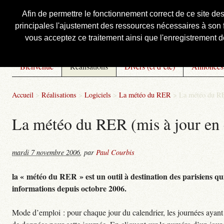
Afin de permettre le fonctionnement correct de ce site de
principales l'ajustement des ressources nécessaires à son f
Courbis, « LE » Blog Officiel
vous acceptez ce traitement ainsi que l'enregistrement de
Bienvenue
Réalisations
Divers (et d’été)
Annonces
Accueil
>
Réalisations
>
Logiciels
>
La météo du RER
>
La météo du RE
La météo du RER (mis à jour en 
mardi 7 novembre 2006
,
par
Paul Courbis
la « météo du RER » est un outil à destination des parisiens qui
informations depuis octobre 2006.
Mode d’emploi : pour chaque jour du calendrier, les journées ayant 