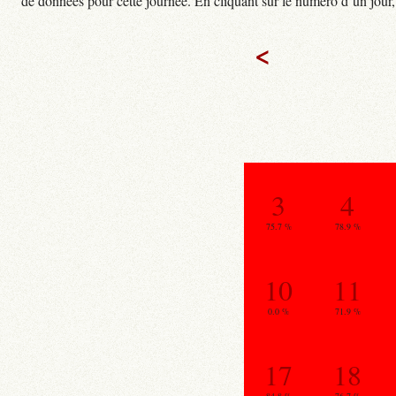
de données pour cette journée. En cliquant sur le numéro d’un jour, o
<
3
4
75.7 %
78.9 %
10
11
0.0 %
71.9 %
17
18