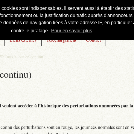
s cookies sont indispensables. Il servent aussi à établir des st
onctionnement ou la justification du trafic auprès d'annonceurs 
 données de navigation liées à votre adresse IP, en particulier à
contre le piratage.
Pour en savoir plus
Liens externes
Téléchargement
Contact
R (mis à jour en continu)
continu)
 veulent accéder à l’historique des perturbations annoncées par la 
connu des perturbations sont en rouge, les journées normales sont en ve