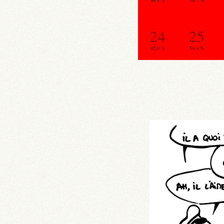
84.8 %
76.7 %
24
25
42.0 %
54.4 %