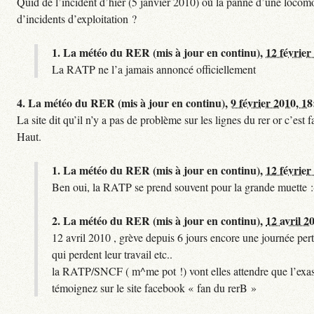
Quid de l’incident d’hier (5 janvier 2010) où la panne d’une locomo
d’incidents d’exploitation ?
1.
La météo du RER (mis à jour en continu),
12 février
La RATP ne l’a jamais annoncé officiellement
4.
La météo du RER (mis à jour en continu),
9 février 2010, 18
La site dit qu’il n’y a pas de problème sur les lignes du rer or c’es
Haut.
1.
La météo du RER (mis à jour en continu),
12 février
Ben oui, la RATP se prend souvent pour la grande muette :
2.
La météo du RER (mis à jour en continu),
12 avril 2
12 avril 2010 , grève depuis 6 jours encore une journée pert
qui perdent leur travail etc..
la RATP/SNCF ( m^me pot !) vont elles attendre que l’exas
témoignez sur le site facebook « fan du rerB »