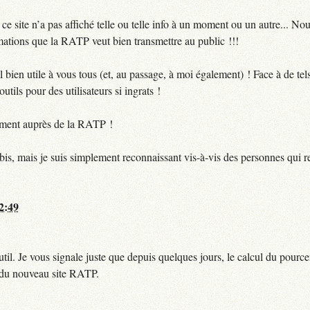
 site n’a pas affiché telle ou telle info à un moment ou un autre... No
ormations que la RATP veut bien transmettre au public !!!
bien utile à vous tous (et, au passage, à moi également) ! Face à de te
utils pour des utilisateurs si ingrats !
ctement auprès de la RATP !
bis, mais je suis simplement reconnaissant vis-à-vis des personnes qui 
12:49
til. Je vous signale juste que depuis quelques jours, le calcul du pour
e du nouveau site RATP.