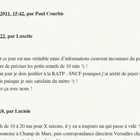
 2011, 15:42
,
par
Paul Courbis
:22
,
par
Luxette
 ce jour est une véritable mine d’informations (souvent inconnues du pub
ire de préciser les petits retards de 10 min !) !
si un jour je dois justifier à la RATP - SNCF pourquoi j’ai arrêté de pa
puisque je suis satisfaite du métro !) !
er ça avec nous !
18
,
par
Luciole
 de 10 à 20 mn pour X raisons, il y en a toujours un qui passe à vide 
 pontoise à Champ de Mars, puis correspondance direction Versailles cha