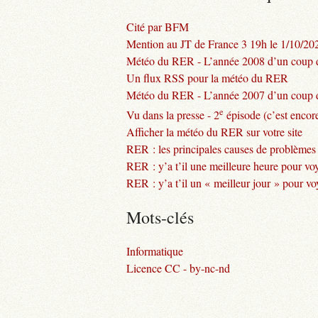
Cité par BFM
Mention au JT de France 3 19h le 1/10/20
Météo du RER - L’année 2008 d’un coup d
Un flux RSS pour la météo du RER
Météo du RER - L’année 2007 d’un coup d
e
Vu dans la presse - 2
épisode (c’est encore
Afficher la météo du RER sur votre site
RER : les principales causes de problèmes
RER : y’a t’il une meilleure heure pour vo
RER : y’a t’il un « meilleur jour » pour v
Mots-clés
Informatique
Licence CC - by-nc-nd