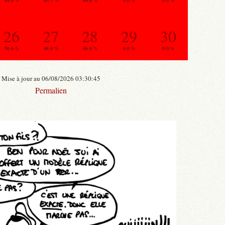
88.6 %
83.7 %
86.6 %
0.0 %
0.0 %
26
27
28
29
30
50.6 %
48.0 %
46.8 %
0.0 %
0.0 %
Mise à jour au 06/08/2026 03:30:45
Permalien