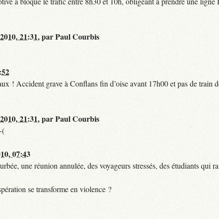
tive a bloqué le trafic entre 8h30 et 10h, obligeant à prendre une lign
 2010, 21:31
,
par
Paul Courbis
:52
t faux ! Accident grave à Conflans fin d’oise avant 17h00 et pas de train
 2010, 21:31
,
par
Paul Courbis
-(
010, 07:43
urbée, une réunion annulée, des voyageurs stressés, des étudiants qui ra
pération se transforme en violence ?