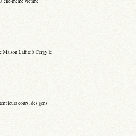
e D elle-même victime
 de Maison Laffite à Cergy le
tent leurs cours, des gens