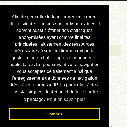
Courbis, « LE »
Afin de permettre le fonctionnement correct
Blog Officiel
de ce site des cookies sont indispensables. Il
servent aussi à établir des statistiques
anonymisées ayant comme finalités
Bienvenue
principales l'ajustement des ressources
Réalisations
nécessaires à son fonctionnement ou la
justification du trafic auprès d'annonceurs
Divers (et d’été)
publicitaires. En poursuivant votre navigation
vous acceptez ce traitement ainsi que
Annonces
l'enregistrement de données de navigation
Liens externes
liées à votre adresse IP, en particulier à des
fins statistiques, de debug et de lutte contre
Téléchargement
le piratage.
Pour en savoir plus
Contact
Compris
La météo du RER (mis à jour