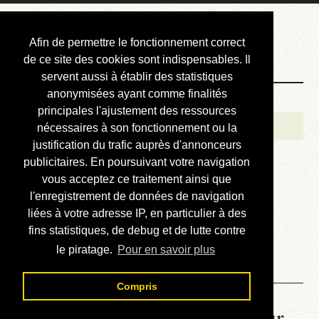
Courbis, « LE »
Afin de permettre le fonctionnement correct
Blog Officiel
de ce site des cookies sont indispensables. Il
servent aussi à établir des statistiques
anonymisées ayant comme finalités
Bienvenue
principales l'ajustement des ressources
Réalisations
nécessaires à son fonctionnement ou la
justification du trafic auprès d'annonceurs
Divers (et d’été)
publicitaires. En poursuivant votre navigation
vous acceptez ce traitement ainsi que
Annonces
l'enregistrement de données de navigation
Liens externes
liées à votre adresse IP, en particulier à des
fins statistiques, de debug et de lutte contre
Téléchargement
le piratage.
Pour en savoir plus
Contact
Compris
La météo du RER (mis à jour