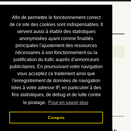
Courbis, « LE »
Afin de permettre le fonctionnement correct
Blog Officiel
de ce site des cookies sont indispensables. Il
servent aussi à établir des statistiques
anonymisées ayant comme finalités
Bienvenue
principales l'ajustement des ressources
Réalisations
nécessaires à son fonctionnement ou la
justification du trafic auprès d'annonceurs
Divers (et d’été)
publicitaires. En poursuivant votre navigation
vous acceptez ce traitement ainsi que
Annonces
l'enregistrement de données de navigation
Liens externes
liées à votre adresse IP, en particulier à des
fins statistiques, de debug et de lutte contre
Téléchargement
le piratage.
Pour en savoir plus
Contact
Compris
La météo du RER (mis à jour