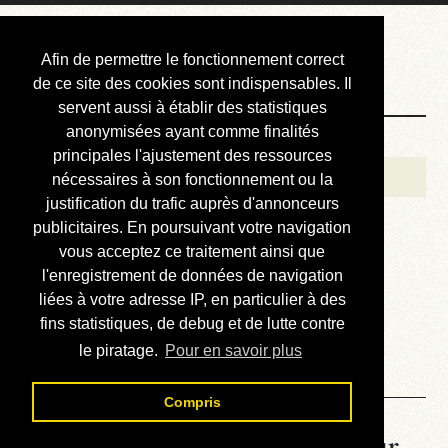
Courbis, « LE »
Afin de permettre le fonctionnement correct
Blog Officiel
de ce site des cookies sont indispensables. Il
servent aussi à établir des statistiques
anonymisées ayant comme finalités
Bienvenue
principales l'ajustement des ressources
Réalisations
nécessaires à son fonctionnement ou la
justification du trafic auprès d'annonceurs
Divers (et d’été)
publicitaires. En poursuivant votre navigation
vous acceptez ce traitement ainsi que
Annonces
l'enregistrement de données de navigation
Liens externes
liées à votre adresse IP, en particulier à des
fins statistiques, de debug et de lutte contre
Téléchargement
le piratage.
Pour en savoir plus
Contact
Compris
La météo du RER (mis à jour