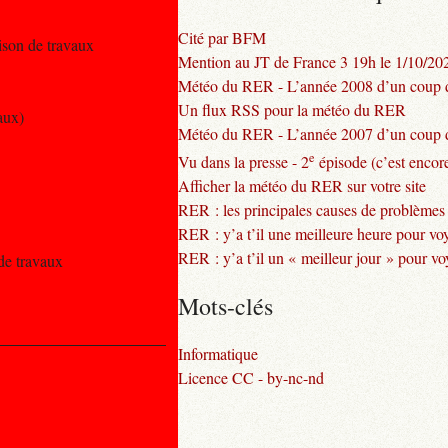
Cité par BFM
ison de travaux
Mention au JT de France 3 19h le 1/10/20
Météo du RER - L’année 2008 d’un coup d
Un flux RSS pour la météo du RER
aux)
Météo du RER - L’année 2007 d’un coup d
e
Vu dans la presse - 2
épisode (c’est encore
Afficher la météo du RER sur votre site
RER : les principales causes de problèmes
RER : y’a t’il une meilleure heure pour vo
RER : y’a t’il un « meilleur jour » pour v
 de travaux
Mots-clés
Informatique
Licence CC - by-nc-nd