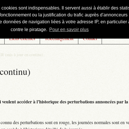
s cookies sont indispensables. Il servent aussi à établir des st
onctionnement ou la justification du trafic auprès d'annonceurs 
 données de navigation liées à votre adresse IP, en particulier à
contre le piratage.
Pour en savoir plus
Liens externes
Téléchargement
Contact
R (mis à jour en continu)
continu)
 veulent accéder à l’historique des perturbations annoncées par la 
connu des perturbations sont en rouge, les journées normales sont en ve