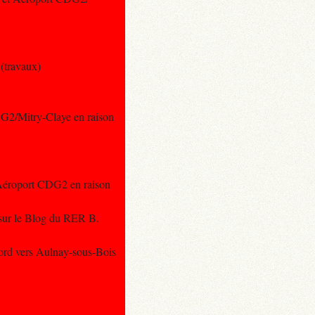
(travaux)
DG2/Mitry-Claye en raison
 Aéroport CDG2 en raison
s sur le Blog du RER B.
Nord vers Aulnay-sous-Bois