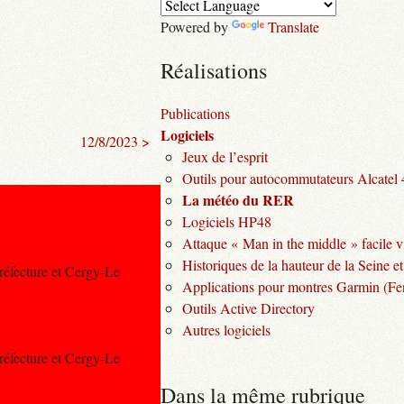
Powered by
Translate
Réalisations
Publications
Logiciels
12/8/2023 >
Jeux de l’esprit
Outils pour autocommutateurs Alcatel
La météo du RER
Logiciels HP48
Attaque « Man in the middle » facile v
Historiques de la hauteur de la Seine et
Préfecture et Cergy-Le
Applications pour montres Garmin (Fen
Outils Active Directory
Autres logiciels
Préfecture et Cergy-Le
Dans la même rubrique