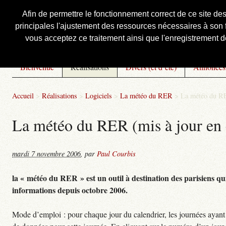
Afin de permettre le fonctionnement correct de ce site de
principales l'ajustement des ressources nécessaires à son f
Courbis, « LE » Blog Officiel
vous acceptez ce traitement ainsi que l'enregistrement de
Bienvenue
Réalisations
Divers (et d’été)
Annonces
Accueil
>
Réalisations
>
Logiciels
>
La météo du RER
>
La météo du RE
La météo du RER (mis à jour en 
mardi 7 novembre 2006
,
par
Paul Courbis
la « météo du RER » est un outil à destination des parisiens qui
informations depuis octobre 2006.
Mode d’emploi : pour chaque jour du calendrier, les journées ayant 