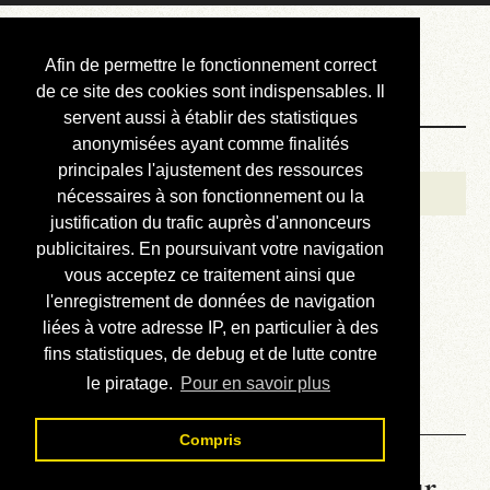
Courbis, « LE »
Afin de permettre le fonctionnement correct
Blog Officiel
de ce site des cookies sont indispensables. Il
servent aussi à établir des statistiques
anonymisées ayant comme finalités
Bienvenue
principales l'ajustement des ressources
Réalisations
nécessaires à son fonctionnement ou la
justification du trafic auprès d'annonceurs
Divers (et d’été)
publicitaires. En poursuivant votre navigation
vous acceptez ce traitement ainsi que
Annonces
l'enregistrement de données de navigation
Liens externes
liées à votre adresse IP, en particulier à des
fins statistiques, de debug et de lutte contre
Téléchargement
le piratage.
Pour en savoir plus
Contact
Compris
La météo du RER (mis à jour