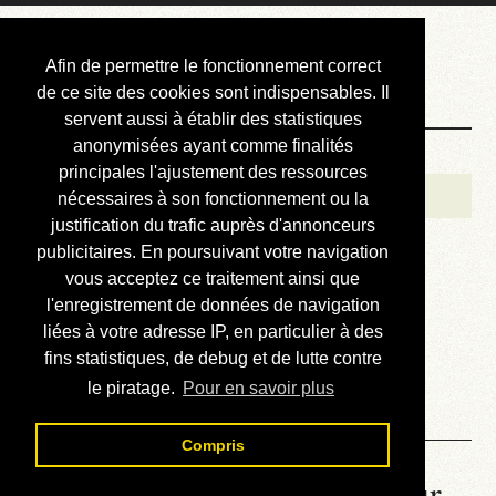
Courbis, « LE »
Afin de permettre le fonctionnement correct
Blog Officiel
de ce site des cookies sont indispensables. Il
servent aussi à établir des statistiques
anonymisées ayant comme finalités
Bienvenue
principales l'ajustement des ressources
Réalisations
nécessaires à son fonctionnement ou la
justification du trafic auprès d'annonceurs
Divers (et d’été)
publicitaires. En poursuivant votre navigation
vous acceptez ce traitement ainsi que
Annonces
l'enregistrement de données de navigation
Liens externes
liées à votre adresse IP, en particulier à des
fins statistiques, de debug et de lutte contre
Téléchargement
le piratage.
Pour en savoir plus
Contact
Compris
La météo du RER (mis à jour