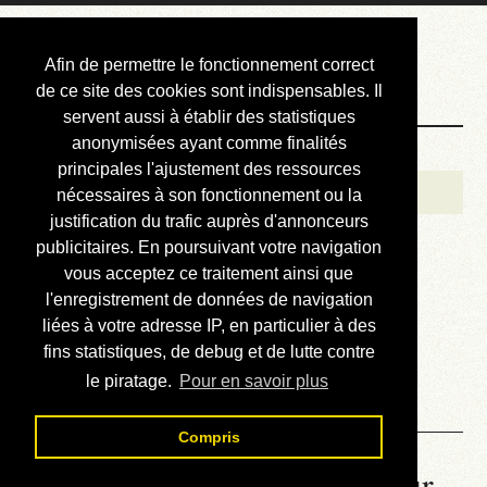
Courbis, « LE »
Afin de permettre le fonctionnement correct
Blog Officiel
de ce site des cookies sont indispensables. Il
servent aussi à établir des statistiques
anonymisées ayant comme finalités
Bienvenue
principales l'ajustement des ressources
Réalisations
nécessaires à son fonctionnement ou la
justification du trafic auprès d'annonceurs
Divers (et d’été)
publicitaires. En poursuivant votre navigation
vous acceptez ce traitement ainsi que
Annonces
l'enregistrement de données de navigation
Liens externes
liées à votre adresse IP, en particulier à des
fins statistiques, de debug et de lutte contre
Téléchargement
le piratage.
Pour en savoir plus
Contact
Compris
La météo du RER (mis à jour