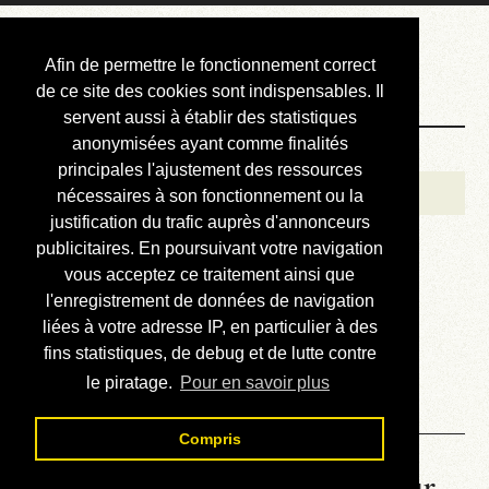
Courbis, « LE »
Afin de permettre le fonctionnement correct
Blog Officiel
de ce site des cookies sont indispensables. Il
servent aussi à établir des statistiques
anonymisées ayant comme finalités
Bienvenue
principales l'ajustement des ressources
Réalisations
nécessaires à son fonctionnement ou la
justification du trafic auprès d'annonceurs
Divers (et d’été)
publicitaires. En poursuivant votre navigation
vous acceptez ce traitement ainsi que
Annonces
l'enregistrement de données de navigation
Liens externes
liées à votre adresse IP, en particulier à des
fins statistiques, de debug et de lutte contre
Téléchargement
le piratage.
Pour en savoir plus
Contact
Compris
La météo du RER (mis à jour