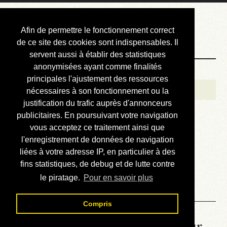
Courbis, « LE »
Afin de permettre le fonctionnement correct
Blog Officiel
de ce site des cookies sont indispensables. Il
servent aussi à établir des statistiques
anonymisées ayant comme finalités
Bienvenue
principales l'ajustement des ressources
Réalisations
nécessaires à son fonctionnement ou la
justification du trafic auprès d'annonceurs
Divers (et d’été)
publicitaires. En poursuivant votre navigation
vous acceptez ce traitement ainsi que
Annonces
l'enregistrement de données de navigation
Liens externes
liées à votre adresse IP, en particulier à des
fins statistiques, de debug et de lutte contre
Téléchargement
le piratage.
Pour en savoir plus
Contact
Compris
La météo du RER (mis à jour