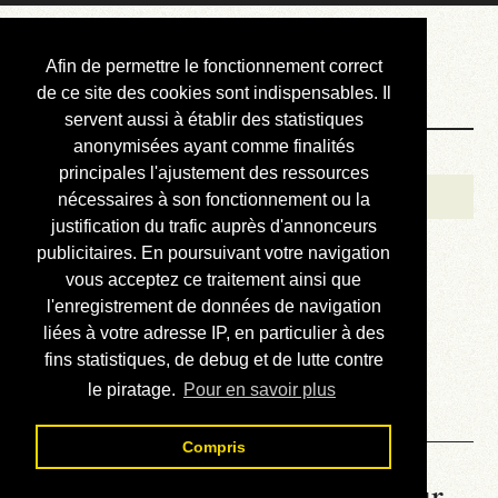
Courbis, « LE »
Afin de permettre le fonctionnement correct
Blog Officiel
de ce site des cookies sont indispensables. Il
servent aussi à établir des statistiques
anonymisées ayant comme finalités
Bienvenue
principales l'ajustement des ressources
Réalisations
nécessaires à son fonctionnement ou la
justification du trafic auprès d'annonceurs
Divers (et d’été)
publicitaires. En poursuivant votre navigation
vous acceptez ce traitement ainsi que
Annonces
l'enregistrement de données de navigation
Liens externes
liées à votre adresse IP, en particulier à des
fins statistiques, de debug et de lutte contre
Téléchargement
le piratage.
Pour en savoir plus
Contact
Compris
La météo du RER (mis à jour