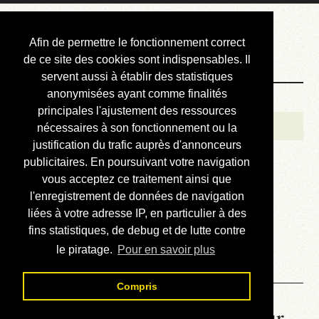
Courbis, « LE »
Afin de permettre le fonctionnement correct
Blog Officiel
de ce site des cookies sont indispensables. Il
servent aussi à établir des statistiques
anonymisées ayant comme finalités
Bienvenue
principales l'ajustement des ressources
Réalisations
nécessaires à son fonctionnement ou la
justification du trafic auprès d'annonceurs
Divers (et d’été)
publicitaires. En poursuivant votre navigation
vous acceptez ce traitement ainsi que
Annonces
l'enregistrement de données de navigation
Liens externes
liées à votre adresse IP, en particulier à des
fins statistiques, de debug et de lutte contre
Téléchargement
le piratage.
Pour en savoir plus
Contact
Compris
La météo du RER (mis à jour