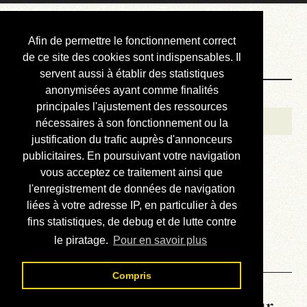
Courbis, « LE »
Afin de permettre le fonctionnement correct
Blog Officiel
de ce site des cookies sont indispensables. Il
servent aussi à établir des statistiques
anonymisées ayant comme finalités
Bienvenue
principales l'ajustement des ressources
Réalisations
nécessaires à son fonctionnement ou la
justification du trafic auprès d'annonceurs
Divers (et d’été)
publicitaires. En poursuivant votre navigation
vous acceptez ce traitement ainsi que
Annonces
l'enregistrement de données de navigation
Liens externes
liées à votre adresse IP, en particulier à des
fins statistiques, de debug et de lutte contre
Téléchargement
le piratage.
Pour en savoir plus
Contact
Compris
La météo du RER (mis à jour