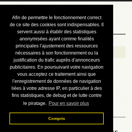
Courbis, « LE »
Afin de permettre le fonctionnement correct
Blog Officiel
de ce site des cookies sont indispensables. Il
servent aussi à établir des statistiques
anonymisées ayant comme finalités
Bienvenue
principales l'ajustement des ressources
Réalisations
nécessaires à son fonctionnement ou la
justification du trafic auprès d'annonceurs
Divers (et d’été)
publicitaires. En poursuivant votre navigation
vous acceptez ce traitement ainsi que
Annonces
l'enregistrement de données de navigation
Liens externes
liées à votre adresse IP, en particulier à des
fins statistiques, de debug et de lutte contre
Téléchargement
le piratage.
Pour en savoir plus
Contact
Compris
La météo du RER (mis à jour