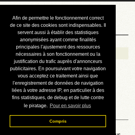
Courbis, « LE »
Afin de permettre le fonctionnement correct
Blog Officiel
de ce site des cookies sont indispensables. Il
servent aussi à établir des statistiques
anonymisées ayant comme finalités
Bienvenue
principales l'ajustement des ressources
Réalisations
nécessaires à son fonctionnement ou la
justification du trafic auprès d'annonceurs
Divers (et d’été)
publicitaires. En poursuivant votre navigation
vous acceptez ce traitement ainsi que
Annonces
l'enregistrement de données de navigation
Liens externes
liées à votre adresse IP, en particulier à des
fins statistiques, de debug et de lutte contre
Téléchargement
le piratage.
Pour en savoir plus
Contact
Compris
La météo du RER (mis à jour