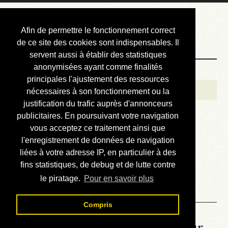
Courbis, « LE »
Afin de permettre le fonctionnement correct
Blog Officiel
de ce site des cookies sont indispensables. Il
servent aussi à établir des statistiques
anonymisées ayant comme finalités
Bienvenue
principales l'ajustement des ressources
Réalisations
nécessaires à son fonctionnement ou la
justification du trafic auprès d'annonceurs
Divers (et d’été)
publicitaires. En poursuivant votre navigation
vous acceptez ce traitement ainsi que
Annonces
l'enregistrement de données de navigation
Liens externes
liées à votre adresse IP, en particulier à des
fins statistiques, de debug et de lutte contre
Téléchargement
le piratage.
Pour en savoir plus
Contact
Compris
La météo du RER (mis à jour