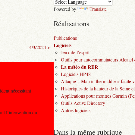
Powered by
Translate
Réalisations
Publications
Logiciels
4/3/2024 >
Jeux de l’esprit
Outils pour autocommutateurs Alcatel
La météo du RER
Logiciels HP48
Attaque « Man in the middle » facile v
Historiques de la hauteur de la Seine et
ident nécessitant
Applications pour montres Garmin (Fen
Outils Active Directory
Autres logiciels
nt l’intervention du
Dans la même rubrique