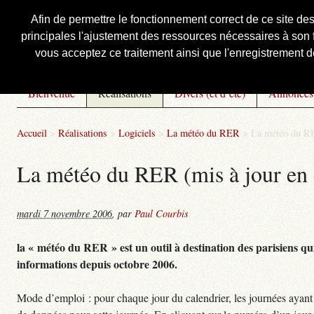
Afin de permettre le fonctionnement correct de ce site de
principales l'ajustement des ressources nécessaires à son f
Courbis, « LE » Blog Officiel
vous acceptez ce traitement ainsi que l'enregistrement de
Bienvenue
Réalisations
Divers (et d’été)
Annonces
Accueil
>
Réalisations
>
Logiciels
>
La météo du RER
>
La météo du RE
La météo du RER (mis à jour en 
mardi 7 novembre 2006
,
par
Paul Courbis
la « météo du RER » est un outil à destination des parisiens qui
informations depuis octobre 2006.
Mode d’emploi : pour chaque jour du calendrier, les journées ayant 