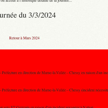
n accède à l’historique détaillé de la journée...
urnée du 3/3/2024
Retour à Mars 2024
 – Préfecture en direction de Marne-la-Vallée – Chessy en raison d'un inc
– Préfecture en direction de Marne-la-Vallée – Chessy (incident nécessita
ion vers ST Germain en raison d'un incident voyageur à Nation.