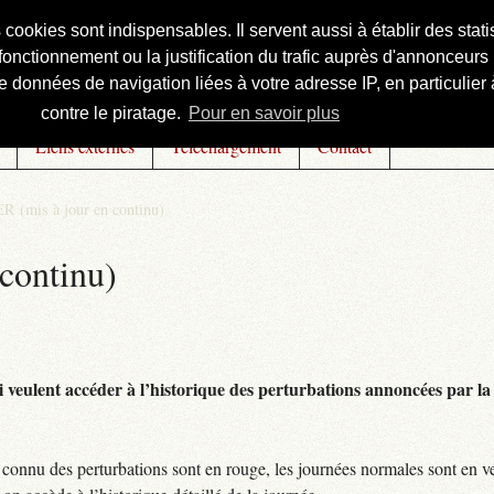
s cookies sont indispensables. Il servent aussi à établir des st
onctionnement ou la justification du trafic auprès d'annonceurs 
 données de navigation liées à votre adresse IP, en particulier à
contre le piratage.
Pour en savoir plus
Liens externes
Téléchargement
Contact
R (mis à jour en continu)
continu)
 veulent accéder à l’historique des perturbations annoncées par la 
connu des perturbations sont en rouge, les journées normales sont en ve