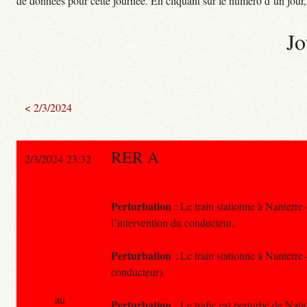
de données pour cette journée. En cliquant sur le numéro d’un jour, o
Jo
< 2/3/2024
RER A
2/3/2024 23:32
Perturbation
: Le train stationne à Nanterre
l’intervention du conducteur.
Perturbation
: Le train stationne à Nanterre 
conducteur).
au
Perturbation
: Le trafic est perturbé de Nat