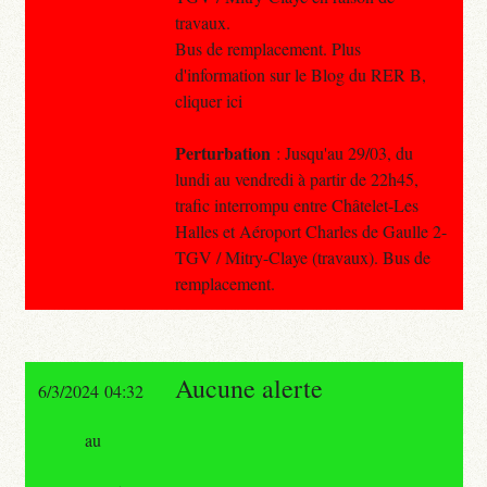
travaux.
Bus de remplacement. Plus
d'information sur le Blog du RER B,
cliquer ici
Perturbation
: Jusqu'au 29/03, du
lundi au vendredi à partir de 22h45,
trafic interrompu entre Châtelet-Les
Halles et Aéroport Charles de Gaulle 2-
TGV / Mitry-Claye (travaux). Bus de
remplacement.
Aucune alerte
6/3/2024 04:32
au