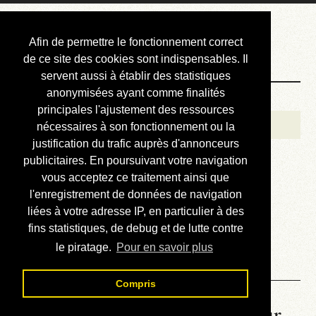
Courbis, « LE »
Afin de permettre le fonctionnement correct
Blog Officiel
de ce site des cookies sont indispensables. Il
servent aussi à établir des statistiques
anonymisées ayant comme finalités
Bienvenue
principales l'ajustement des ressources
Réalisations
nécessaires à son fonctionnement ou la
justification du trafic auprès d'annonceurs
Divers (et d’été)
publicitaires. En poursuivant votre navigation
vous acceptez ce traitement ainsi que
Annonces
l'enregistrement de données de navigation
Liens externes
liées à votre adresse IP, en particulier à des
fins statistiques, de debug et de lutte contre
Téléchargement
le piratage.
Pour en savoir plus
Contact
Compris
La météo du RER (mis à jour