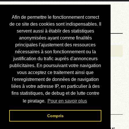
Courbis, « LE »
Afin de permettre le fonctionnement correct
Blog Officiel
de ce site des cookies sont indispensables. Il
servent aussi à établir des statistiques
anonymisées ayant comme finalités
Bienvenue
principales l'ajustement des ressources
Réalisations
nécessaires à son fonctionnement ou la
justification du trafic auprès d'annonceurs
Divers (et d’été)
publicitaires. En poursuivant votre navigation
vous acceptez ce traitement ainsi que
Annonces
l'enregistrement de données de navigation
Liens externes
liées à votre adresse IP, en particulier à des
fins statistiques, de debug et de lutte contre
Téléchargement
le piratage.
Pour en savoir plus
Contact
Compris
La météo du RER (mis à jour