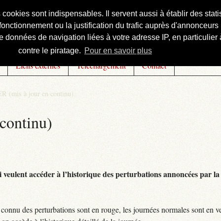
s cookies sont indispensables. Il servent aussi à établir des st
onctionnement ou la justification du trafic auprès d'annonceurs 
 données de navigation liées à votre adresse IP, en particulier à
contre le piratage.
Pour en savoir plus
Liens externes
Téléchargement
Contact
R (mis à jour en continu)
continu)
 veulent accéder à l’historique des perturbations annoncées par la 
connu des perturbations sont en rouge, les journées normales sont en ve