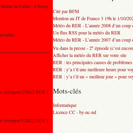
à Marne-la-Vallée – Chessy.
Cité par BFM
Mention au JT de France 3 19h le 1/10/20
Météo du RER - L’année 2008 d’un coup d
Un flux RSS pour la météo du RER
nevières.
Météo du RER - L’année 2007 d’un coup d
e
Vu dans la presse - 2
épisode (c’est encore
Afficher la météo du RER sur votre site
RER : les principales causes de problèmes
RER : y’a t’il une meilleure heure pour vo
RER : y’a t’il un « meilleur jour » pour v
Mots-clés
les et Aéroport CDG2-TGV /
Informatique
Licence CC - by-nc-nd
les et Aéroport CDG2-TGV /