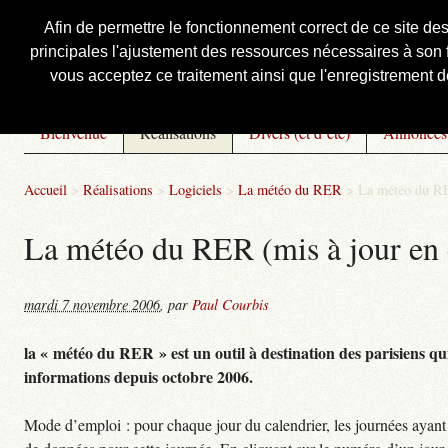
Afin de permettre le fonctionnement correct de ce site de
principales l'ajustement des ressources nécessaires à son f
Courbis, « LE » Blog Officiel
vous acceptez ce traitement ainsi que l'enregistrement de
Bienvenue
Réalisations
Divers (et d’été)
Annonces
Accueil
>
Réalisations
>
Logiciels
>
La météo du RER
>
La météo du RE
La météo du RER (mis à jour en 
mardi 7 novembre 2006
,
par
Paul Courbis
la « météo du RER » est un outil à destination des parisiens qui
informations depuis octobre 2006.
Mode d’emploi : pour chaque jour du calendrier, les journées ayant 