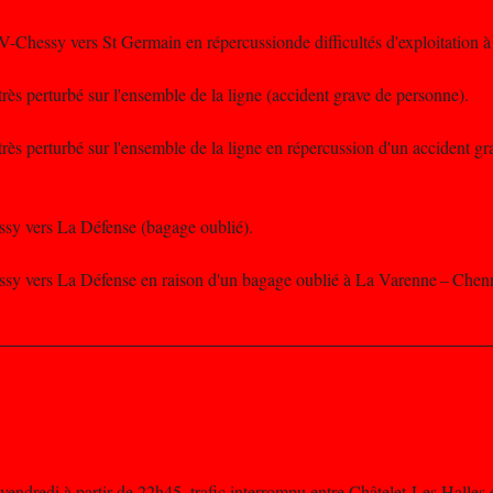
V-Chessy vers St Germain en répercussionde difficultés d'exploitation 
très perturbé sur l'ensemble de la ligne (accident grave de personne).
 très perturbé sur l'ensemble de la ligne en répercussion d'un accident g
issy vers La Défense (bagage oublié).
oissy vers La Défense en raison d'un bagage oublié à La Varenne – Chen
 vendredi à partir de 22h45, trafic interrompu entre Châtelet-Les Hal