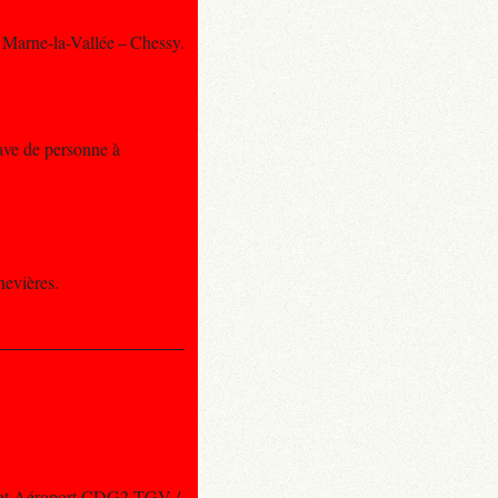
à Marne-la-Vallée – Chessy.
rave de personne à
nevières.
les et Aéroport CDG2-TGV /