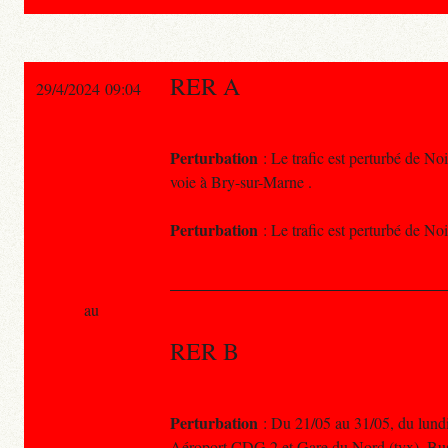
RER A
29/4/2024 09:04
Perturbation
: Le trafic est perturbé de No
voie à Bry-sur-Marne .
Perturbation
: Le trafic est perturbé de No
au
RER B
Perturbation
: Du 21/05 au 31/05, du lundi 
Aéroport CDG 2 et Gare du Nord (tvx). Bu