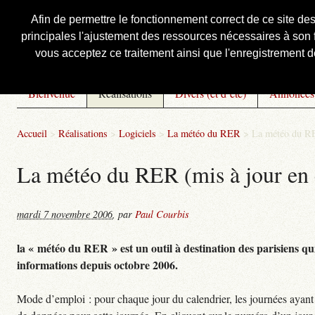
Afin de permettre le fonctionnement correct de ce site de
principales l'ajustement des ressources nécessaires à son f
Courbis, « LE » Blog Officiel
vous acceptez ce traitement ainsi que l'enregistrement de
Bienvenue
Réalisations
Divers (et d’été)
Annonces
Accueil
>
Réalisations
>
Logiciels
>
La météo du RER
>
La météo du RE
La météo du RER (mis à jour en 
mardi 7 novembre 2006
,
par
Paul Courbis
la « météo du RER » est un outil à destination des parisiens qui
informations depuis octobre 2006.
Mode d’emploi : pour chaque jour du calendrier, les journées ayant 