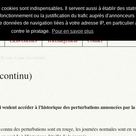
s cookies sont indispensables. Il servent aussi à établir des st
onctionnement ou la justification du trafic auprès d'annonceurs 
 données de navigation liées à votre adresse IP, en particulier à
contre le piratage.
Pour en savoir plus
Liens externes
Téléchargement
Contact
R (mis à jour en continu)
continu)
 veulent accéder à l’historique des perturbations annoncées par la 
connu des perturbations sont en rouge, les journées normales sont en ve