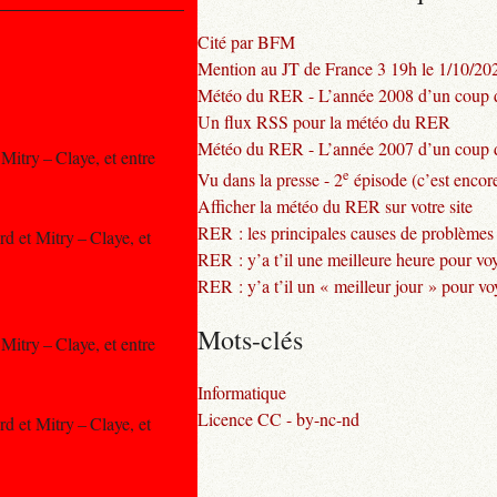
Cité par BFM
Mention au JT de France 3 19h le 1/10/20
Météo du RER - L’année 2008 d’un coup d
Un flux RSS pour la météo du RER
Météo du RER - L’année 2007 d’un coup d
Mitry – Claye, et entre
e
Vu dans la presse - 2
épisode (c’est encore
Afficher la météo du RER sur votre site
RER : les principales causes de problèmes
d et Mitry – Claye, et
RER : y’a t’il une meilleure heure pour vo
RER : y’a t’il un « meilleur jour » pour v
Mots-clés
Mitry – Claye, et entre
Informatique
Licence CC - by-nc-nd
d et Mitry – Claye, et