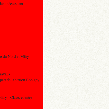
ent nécessitant
are du Nord et Mitry –
travaux.
part de la station Bobigny
itry – Claye, et entre