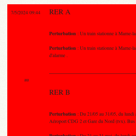
RER A
7/5/2024 09:44
Perturbation
: Un train stationne à Marne-la
Perturbation
: Un train stationne à Marne-la
d'alarme .
au
RER B
Perturbation
: Du 21/05 au 31/05, du lundi a
Aéroport CDG 2 et Gare du Nord (tvx). Bus
Perturbation
: Du 21 au 31 mai, du lundi au 