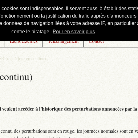
s cookies sont indispensables. Il servent aussi à établir des st
onctionnement ou la justification du trafic auprès d'annonceurs 
 données de navigation liées à votre adresse IP, en particulier à
contre le piratage.
Pour en savoir plus
Liens externes
Téléchargement
Contact
R (mis à jour en continu)
continu)
 veulent accéder à l’historique des perturbations annoncées par la 
connu des perturbations sont en rouge, les journées normales sont en ve