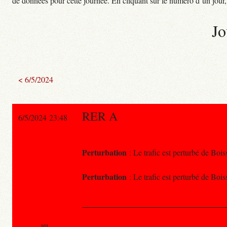
de données pour cette journée. En cliquant sur le numéro d’un jour, o
Jo
< 6/5/2024
RER A
6/5/2024 23:48
Perturbation
: Le trafic est perturbé de Bois
Perturbation
: Le trafic est perturbé de Bois
au