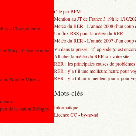
Cité par BFM
Mention au JT de France 3 19h le 1/10/20
Météo du RER - L’année 2008 d’un coup d
itry – Claye, et entre
Un flux RSS pour la météo du RER
Météo du RER - L’année 2007 d’un coup d
e
Vu dans la presse - 2
épisode (c’est encore
 et Mitry – Claye, et entre
Afficher la météo du RER sur votre site
RER : les principales causes de problèmes
RER : y’a t’il une meilleure heure pour vo
RER : y’a t’il un « meilleur jour » pour v
are du Nord et Mitry –
Mots-clés
travaux.
Informatique
part de la station Bobigny
Licence CC - by-nc-nd