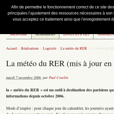
Afin de permettre le fonctionnement correct de ce site de
principales l'ajustement des ressources nécessaires à son f
Courbis, « LE » Blog Officiel
vous acceptez ce traitement ainsi que l'enregistrement de
Bienvenue
Réalisations
Divers (et d’été)
Annonces
Accueil
>
Réalisations
>
Logiciels
>
La météo du RER
>
La météo du RE
La météo du RER (mis à jour en 
mardi 7 novembre 2006
,
par
Paul Courbis
la « météo du RER » est un outil à destination des parisiens qui
informations depuis octobre 2006.
Mode d’emploi : pour chaque jour du calendrier, les journées ayant 