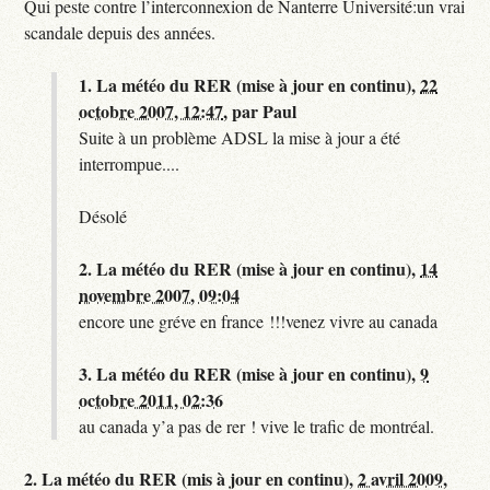
Qui peste contre l’interconnexion de Nanterre Université:un vrai
scandale depuis des années.
1.
La météo du RER (mise à jour en continu),
22
octobre 2007, 12:47
,
par
Paul
Suite à un problème ADSL la mise à jour a été
interrompue....
Désolé
2.
La météo du RER (mise à jour en continu),
14
novembre 2007, 09:04
encore une gréve en france !!!venez vivre au canada
3.
La météo du RER (mise à jour en continu),
9
octobre 2011, 02:36
au canada y’a pas de rer ! vive le trafic de montréal.
2.
La météo du RER (mis à jour en continu),
2 avril 2009,