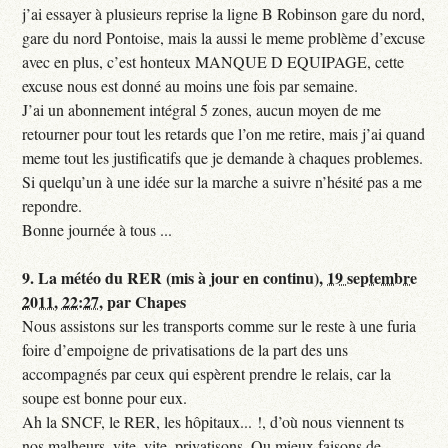
j’ai essayer à plusieurs reprise la ligne B Robinson gare du nord,
gare du nord Pontoise, mais la aussi le meme problème d’excuse
avec en plus, c’est honteux MANQUE D EQUIPAGE, cette
excuse nous est donné au moins une fois par semaine.
J’ai un abonnement intégral 5 zones, aucun moyen de me
retourner pour tout les retards que l’on me retire, mais j’ai quand
meme tout les justificatifs que je demande à chaques problemes.
Si quelqu’un à une idée sur la marche a suivre n’hésité pas a me
repondre.
Bonne journée à tous ...
9.
La météo du RER (mis à jour en continu),
19 septembre
2011, 22:27
,
par
Chapes
Nous assistons sur les transports comme sur le reste à une furia
foire d’empoigne de privatisations de la part des uns
accompagnés par ceux qui espèrent prendre le relais, car la
soupe est bonne pour eux.
Ah la SNCF, le RER, les hôpitaux... !, d’où nous viennent ts
nos malheurs, vite, vite, privatisons. Ou mieux faisons de