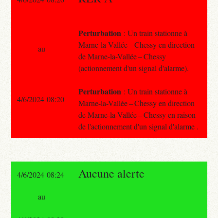
Perturbation
: Un train stationne à
Marne-la-Vallée – Chessy en direction
au
de Marne-la-Vallée – Chessy
(actionnement d'un signal d'alarme).
Perturbation
: Un train stationne à
4/6/2024 08:20
Marne-la-Vallée – Chessy en direction
de Marne-la-Vallée – Chessy en raison
de l'actionnement d'un signal d'alarme .
Aucune alerte
4/6/2024 08:24
au