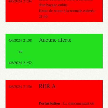
4/6/2024 21:04
d'un bagage oublié.
Heure de retour à la normale estimée :
21:40.
Aucune alerte
4/6/2024 21:08
au
4/6/2024 21:52
RER A
4/6/2024 21:56
Perturbation
: Le stationnement est