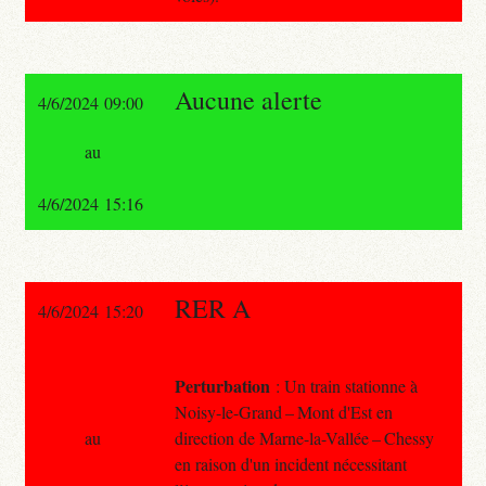
Aucune alerte
4/6/2024 09:00
au
4/6/2024 15:16
RER A
4/6/2024 15:20
Perturbation
: Un train stationne à
Noisy-le-Grand – Mont d'Est en
au
direction de Marne-la-Vallée – Chessy
en raison d'un incident nécessitant