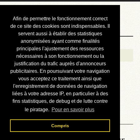
Courbis, « LE »
Afin de permettre le fonctionnement correct
Blog Officiel
de ce site des cookies sont indispensables. Il
servent aussi à établir des statistiques
anonymisées ayant comme finalités
Bienvenue
principales l'ajustement des ressources
Réalisations
nécessaires à son fonctionnement ou la
justification du trafic auprès d'annonceurs
Divers (et d’été)
publicitaires. En poursuivant votre navigation
vous acceptez ce traitement ainsi que
Annonces
l'enregistrement de données de navigation
Liens externes
liées à votre adresse IP, en particulier à des
fins statistiques, de debug et de lutte contre
Téléchargement
le piratage.
Pour en savoir plus
Contact
Compris
La météo du RER (mis à jour