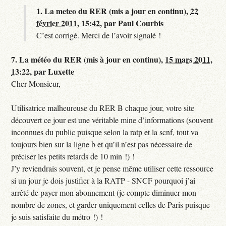
1.
La meteo du RER (mis a jour en continu),
22
février 2011, 15:42
,
par
Paul Courbis
C’est corrigé. Merci de l’avoir signalé !
7.
La météo du RER (mis à jour en continu),
15 mars 2011,
13:22
,
par
Luxette
Cher Monsieur,
Utilisatrice malheureuse du RER B chaque jour, votre site
découvert ce jour est une véritable mine d’informations (souvent
inconnues du public puisque selon la ratp et la scnf, tout va
toujours bien sur la ligne b et qu’il n’est pas nécessaire de
préciser les petits retards de 10 min !) !
J’y reviendrais souvent, et je pense même utiliser cette ressource
si un jour je dois justifier à la RATP - SNCF pourquoi j’ai
arrêté de payer mon abonnement (je compte diminuer mon
nombre de zones, et garder uniquement celles de Paris puisque
je suis satisfaite du métro !) !