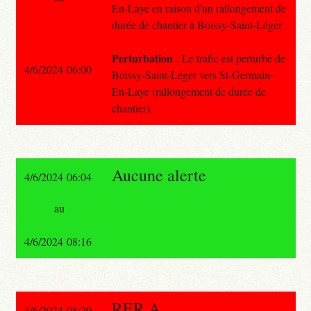
En-Laye en raison d'un rallongement de
durée de chantier à Boissy-Saint-Léger .
Perturbation
: Le trafic est perturbé de
4/6/2024 06:00
Boissy-Saint-Léger vers St-Germain-
En-Laye (rallongement de durée de
chantier).
Aucune alerte
4/6/2024 06:04
au
4/6/2024 08:16
RER A
4/6/2024 08:20