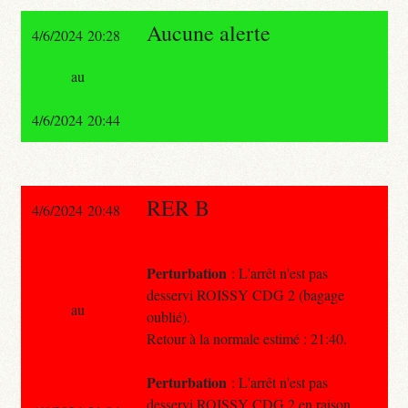
Aucune alerte
4/6/2024 20:28
au
4/6/2024 20:44
RER B
4/6/2024 20:48
Perturbation
: L'arrêt n'est pas
desservi ROISSY CDG 2 (bagage
au
oublié).
Retour à la normale estimé : 21:40.
Perturbation
: L'arrêt n'est pas
desservi ROISSY CDG 2 en raison