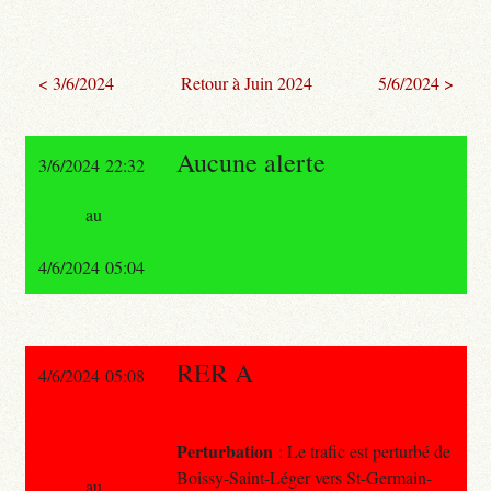
< 3/6/2024
Retour à Juin 2024
5/6/2024 >
Aucune alerte
3/6/2024 22:32
au
4/6/2024 05:04
RER A
4/6/2024 05:08
Perturbation
: Le trafic est perturbé de
Boissy-Saint-Léger vers St-Germain-
au