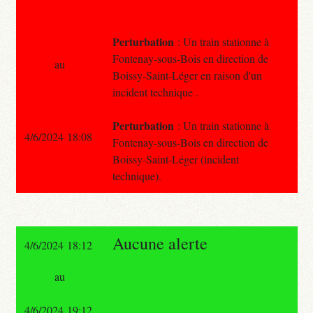
Perturbation
: Un train stationne à
Fontenay-sous-Bois en direction de
au
Boissy-Saint-Léger en raison d'un
incident technique .
Perturbation
: Un train stationne à
4/6/2024 18:08
Fontenay-sous-Bois en direction de
Boissy-Saint-Léger (incident
technique).
Aucune alerte
4/6/2024 18:12
au
4/6/2024 19:12