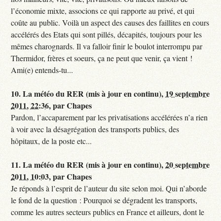
l’économie mixte, associons ce qui rapporte au privé, et qui
coûte au public. Voilà un aspect des causes des faillites en cours
accélérés des Etats qui sont pillés, décapités, toujours pour les
mêmes charognards. Il va falloir finir le boulot interrompu par
Thermidor, frères et soeurs, ça ne peut que venir, ça vient !
Ami(e) entends-tu...
10.
La météo du RER (mis à jour en continu),
19 septembre
2011, 22:36
,
par
Chapes
Pardon, l’accaparement par les privatisations accélérées n’a rien
à voir avec la désagrégation des transports publics, des
hôpitaux, de la poste etc...
11.
La météo du RER (mis à jour en continu),
20 septembre
2011, 10:03
,
par
Chapes
Je réponds à l’esprit de l’auteur du site selon moi. Qui n’aborde
le fond de la question : Pourquoi se dégradent les transports,
comme les autres secteurs publics en France et ailleurs, dont le