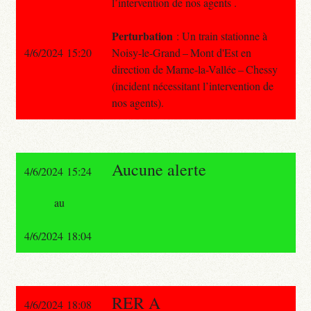
l’intervention de nos agents .
Perturbation
: Un train stationne à
4/6/2024 15:20
Noisy-le-Grand – Mont d'Est en
direction de Marne-la-Vallée – Chessy
(incident nécessitant l’intervention de
nos agents).
Aucune alerte
4/6/2024 15:24
au
4/6/2024 18:04
RER A
4/6/2024 18:08