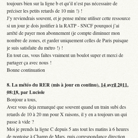
toujours bien sur la ligne b et qu’il n’est pas nécessaire de
préciser les petits retards de 10 min !) !
J’y reviendrais souvent, et je pense même utiliser cette ressource
si un jour je dois justifier à la RATP - SNCF pourquoi j’ai
arrêté de payer mon abonnement (je compte diminuer mon
nombre de zones, et garder uniquement celles de Paris puisque
je suis satisfaite du métro !) !
En tout cas, vous faîtes vraiment un boulot super et merci de
partager ça avec nous !
Bonne continuation
8.
La météo du RER (mis à jour en continu),
14 avril 2011,
08:18
,
par
Luciole
Bonjour a tous,
Avez vous deja remarqué que souvent quand un train subi des
retards de 10 à 20 mn pour X raisons, il y en a toujours un qui
passe à vide ?
Moi je prends la ligne C depuis 5 ans tout les matins à 6 heures
de pontoise à Champ de Mars, puis correspondance direction