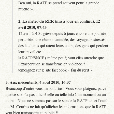
Ben oui, la RATP se prend souvent pour la grande
muette :-(
2.
La météo du RER (mis à jour en continu),
12
avril 2010, 07:43
12 avril 2010 , grève depuis 6 jours encore une journée
perturbée, une réunion annulée, des voyageurs stressés,
des étudiants qui ratent leurs cours, des gens qui perdent
leur travail etc..
la RATP/SNCF ( m^me pot !) vont elles attendre que
l’exaspération se transforme en violence ?
témoignez sur le site facebook « fan du rerB »
5.
Aux mécontents,
4 août 2010, 16:37
Beaucoup d’entre vous me font rire ! Vous vous plaignez parce
que ce site n’a pas affiché telle ou telle info à un moment ou un
autre... Nous ne sommes pas sur le site de la RATP ici, et l’outil
de M. Courbis ne fait qu’afficher les informations que la RATP
veut bien transmettre au public !!!