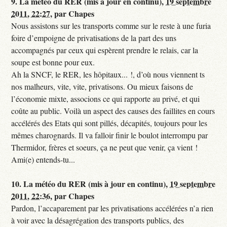
9.
La météo du RER (mis à jour en continu),
19 septembre
2011, 22:27
,
par
Chapes
Nous assistons sur les transports comme sur le reste à une furia
foire d’empoigne de privatisations de la part des uns
accompagnés par ceux qui espèrent prendre le relais, car la
soupe est bonne pour eux.
Ah la SNCF, le RER, les hôpitaux... !, d’où nous viennent ts
nos malheurs, vite, vite, privatisons. Ou mieux faisons de
l’économie mixte, associons ce qui rapporte au privé, et qui
coûte au public. Voilà un aspect des causes des faillites en cours
accélérés des Etats qui sont pillés, décapités, toujours pour les
mêmes charognards. Il va falloir finir le boulot interrompu par
Thermidor, frères et soeurs, ça ne peut que venir, ça vient !
Ami(e) entends-tu...
10.
La météo du RER (mis à jour en continu),
19 septembre
2011, 22:36
,
par
Chapes
Pardon, l’accaparement par les privatisations accélérées n’a rien
à voir avec la désagrégation des transports publics, des