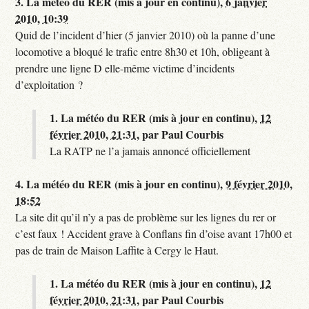
3.
La météo du RER (mis à jour en continu),
6 janvier
2010, 10:39
Quid de l’incident d’hier (5 janvier 2010) où la panne d’une
locomotive a bloqué le trafic entre 8h30 et 10h, obligeant à
prendre une ligne D elle-même victime d’incidents
d’exploitation ?
1.
La météo du RER (mis à jour en continu),
12
février 2010, 21:31
,
par
Paul Courbis
La RATP ne l’a jamais annoncé officiellement
4.
La météo du RER (mis à jour en continu),
9 février 2010,
18:52
La site dit qu’il n’y a pas de problème sur les lignes du rer or
c’est faux ! Accident grave à Conflans fin d’oise avant 17h00 et
pas de train de Maison Laffite à Cergy le Haut.
1.
La météo du RER (mis à jour en continu),
12
février 2010, 21:31
,
par
Paul Courbis