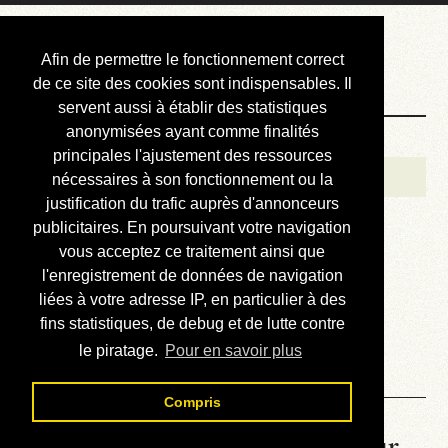
Courbis, « LE »
Afin de permettre le fonctionnement correct
Blog Officiel
de ce site des cookies sont indispensables. Il
servent aussi à établir des statistiques
anonymisées ayant comme finalités
Bienvenue
principales l'ajustement des ressources
Réalisations
nécessaires à son fonctionnement ou la
justification du trafic auprès d'annonceurs
Divers (et d’été)
publicitaires. En poursuivant votre navigation
vous acceptez ce traitement ainsi que
Annonces
l'enregistrement de données de navigation
Liens externes
liées à votre adresse IP, en particulier à des
fins statistiques, de debug et de lutte contre
Téléchargement
le piratage.
Pour en savoir plus
Contact
Compris
La météo du RER (mis à jour