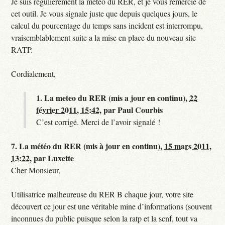
Je suis regulierement la meteo du RER, et je vous remercie de
cet outil. Je vous signale juste que depuis quelques jours, le
calcul du pourcentage du temps sans incident est interrompu,
vraisemblablement suite a la mise en place du nouveau site
RATP.
Cordialement,
1.
La meteo du RER (mis a jour en continu),
22
février 2011, 15:42
,
par
Paul Courbis
C’est corrigé. Merci de l’avoir signalé !
7.
La météo du RER (mis à jour en continu),
15 mars 2011,
13:22
,
par
Luxette
Cher Monsieur,
Utilisatrice malheureuse du RER B chaque jour, votre site
découvert ce jour est une véritable mine d’informations (souvent
inconnues du public puisque selon la ratp et la scnf, tout va