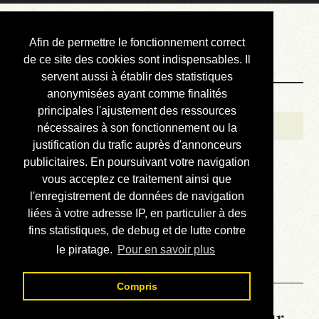
Courbis, « LE »
Afin de permettre le fonctionnement correct
Blog Officiel
de ce site des cookies sont indispensables. Il
servent aussi à établir des statistiques
anonymisées ayant comme finalités
Bienvenue
principales l'ajustement des ressources
Réalisations
nécessaires à son fonctionnement ou la
justification du trafic auprès d'annonceurs
Divers (et d’été)
publicitaires. En poursuivant votre navigation
vous acceptez ce traitement ainsi que
Annonces
l'enregistrement de données de navigation
Liens externes
liées à votre adresse IP, en particulier à des
fins statistiques, de debug et de lutte contre
Téléchargement
le piratage.
Pour en savoir plus
Contact
Compris
La météo du RER (mis à jour